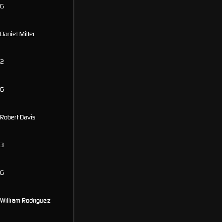
G
Daniel Miller
2
G
Robert Davis
3
G
William Rodriguez