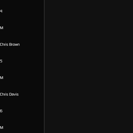
4
M
Chris Brown
5
M
Chris Davis
6
M