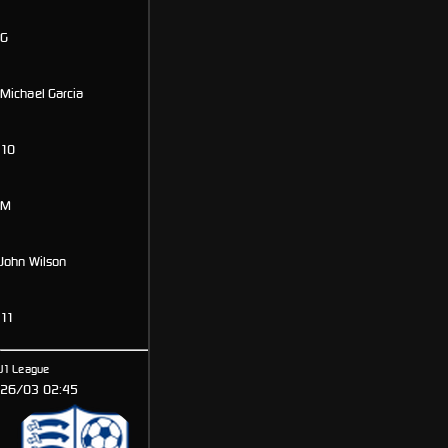
G
Michael Garcia
10
M
John Wilson
11
J1 League
26/03 02:45