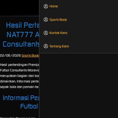
Home
Sports Book
Hasil Pertandingan Liga Liga MX
NAT777 AD Carmelita 1-1 Futbol
Kontak Kami
Consultants Moravia 02 Juni 2026
Tentang Kami
02/06/2026
Sports Book
Hasil pertandingan Premijer Liga tanggal 26/03/2026 antara AD Carmelita dan
Futbol Consultants Moravia berakhir dengan skor 1-1. Pertandingan ini
merupakan bagian dari kompetisi resmi Premijer Liga dan telah selesai
dimainkan. Informasi pertandingan disajikan sebagai referensi bagi penggemar
sepak bola dan pemain taruhan olahraga secara bertanggung jawab.
Informasi Pertandingan AD Carmelita vs
Futbol Consultants Moravia