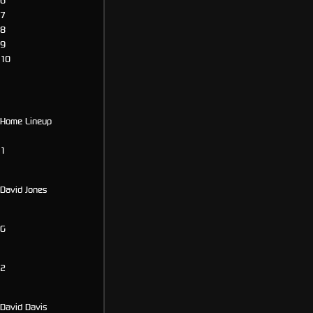
6
7
8
9
10
Starting Lineup
Home Lineup
1
David Jones
G
2
David Davis