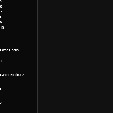
5
6
7
8
9
10
Starting Lineup
Home Lineup
1
Daniel Rodriguez
G
2