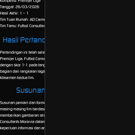
Kompetisi: Premijer Liga
Tanggal: 26/03/2026
Hasil Akhir: 1 – 1
Tim Tuan Rumah: AD Carmelita
Tim Tamu: Futbol Consultants Moravia
Hasil Pertandingan & Konteks Kompetisi
Pertandingan ini telah selesai dimainkan sebagai bagian dari jadwal resmi
Premijer Liga. Futbol Consultants Moravia berhasil mengalahkan AD Carmelita
dengan skor 1-1 pada tanggal 26/03/2026. Hasil pertandingan ini menjadi
bagian dari rangkaian laga dalam Premijer Liga dan akan mempengaruhi posisi
klasemen kedua tim.
Susunan Pemain & Formasi Tim
Susunan pemain dan formasi yang ditampilkan merupakan lineup awal dari
masing-masing tim berdasarkan data pertandingan. Informasi ini membantu
memberikan gambaran strategi yang digunakan oleh AD Carmelita dan Futbol
Consultants Moravia dalam laga Premijer Liga. Data lineup disajikan untuk
keperluan informasi dan analisis pertandingan.