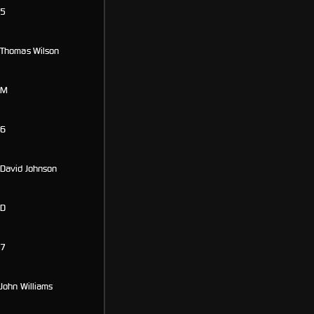
5
Thomas Wilson
M
6
David Johnson
D
7
John Williams