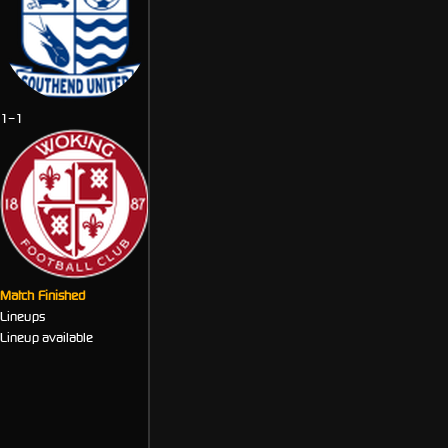
Southend
1
–
1
Woking
Match Finished
Lineups
Lineup available
Home Team
3-4-3
Away Team