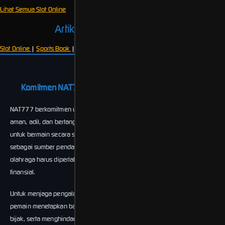
Lihat Semua Slot Online
Artikel Slot Online Terbaru
Slot Online
|
Sports Book
|
Beranda
Komitmen NAT777 terhadap Responsible Gambling
NAT777 berkomitmen untuk menyediakan lingkungan permainan yang
aman, adil, dan bertanggung jawab. Kami mendorong seluruh pengguna
untuk bermain secara sadar dan tidak menjadikan aktivitas taruhan
sebagai sumber pendapatan utama. Permainan slot online dan taruhan
olahraga harus diperlakukan sebagai bentuk hiburan, bukan kewajiban
finansial.
Untuk menjaga pengalaman bermain yang sehat, kami menyarankan
pemain menetapkan batas deposit, mengelola waktu bermain secara
bijak, serta menghindari keputusan emosional saat mengalami