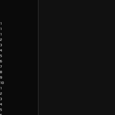
3-4-3
1
1
1
2
3
4
5
6
7
8
9
10
1
2
3
4
5