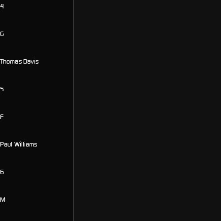
4
G
Thomas Davis
5
F
Paul Williams
6
M