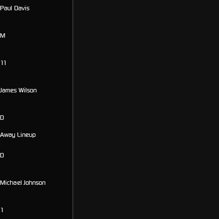
Paul Davis
M
11
James Wilson
D
Away Lineup
D
Michael Johnson
1