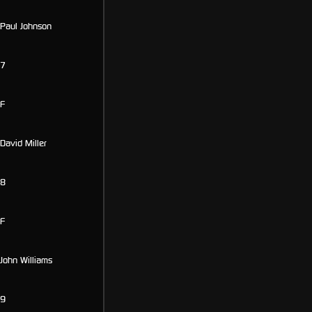
Paul Johnson
7
F
David Miller
8
F
John Williams
9