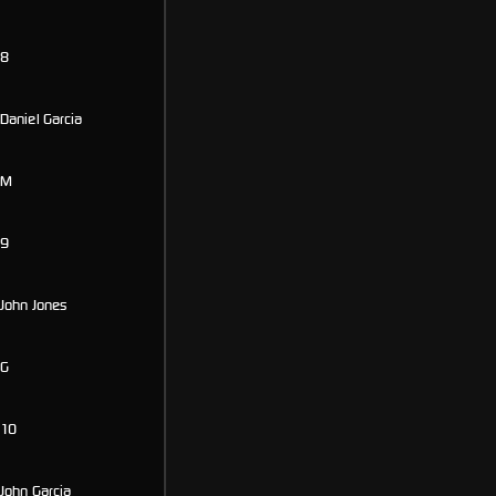
8
Daniel Garcia
M
9
John Jones
G
10
John Garcia