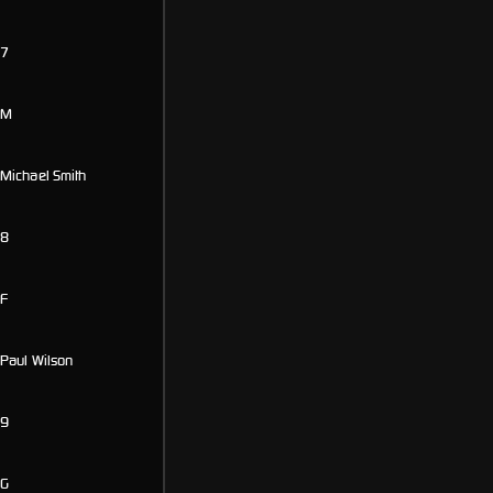
7
M
Michael Smith
8
F
Paul Wilson
9
G