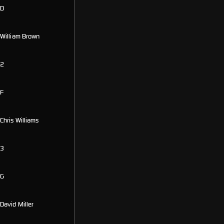
D
William Brown
2
F
Chris Williams
3
G
David Miller