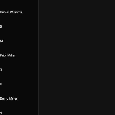
Daniel Williams
2
M
Paul Miller
3
D
David Miller
4