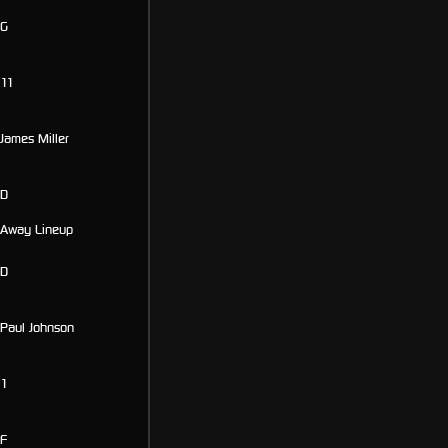
G
11
James Miller
D
Away Lineup
D
Paul Johnson
1
F