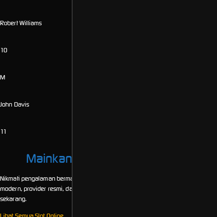
Robert Williams
10
M
John Davis
11
Mainkan Slot Online Terpercaya
Nikmati pengalaman bermain slot online terbaik dengan sistem keamanan
modern, provider resmi, dan transaksi cepat. Pilih permainan favorit Anda
sekarang.
Lihat Semua Slot Online