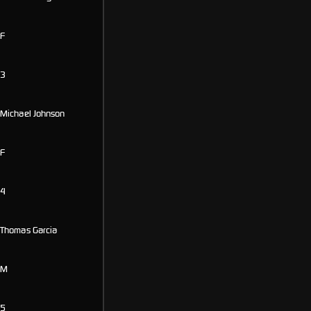
F
3
Michael Johnson
F
4
Thomas Garcia
M
5