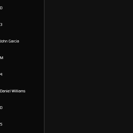
D
3
John Garcia
M
4
Daniel Williams
D
5