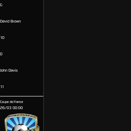
G
David Brown
10
D
John Davis
11
Coupe de France
26/03 00:00