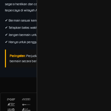
segera hentikan dan cari bantuan profesional dari lembaga dukungan
terpercaya di wilayah Anda.
✔ Bermain sesuai kemampuan finansial
✔ Tetapkan batas waktu & batas deposit
✔ Jangan bermain untuk mengejar kerugian
✔ Hanya untuk pengguna berusia 18+ tahun
Peringatan:
Perjudian memiliki risiko kecanduan. Pastikan Anda
bermain secara bertanggung jawab.
Penyedia Games