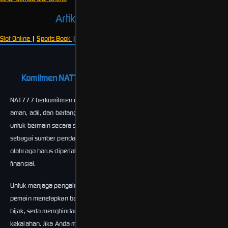
Artikel Slot Online Terbaru
Slot Online
|
Sports Book
|
Beranda
Komitmen NAT777 terhadap Responsible Gambling
NAT777 berkomitmen untuk menyediakan lingkungan permainan yang
aman, adil, dan bertanggung jawab. Kami mendorong seluruh pengguna
untuk bermain secara sadar dan tidak menjadikan aktivitas taruhan
sebagai sumber pendapatan utama. Permainan slot online dan taruhan
olahraga harus diperlakukan sebagai bentuk hiburan, bukan kewajiban
finansial.
Untuk menjaga pengalaman bermain yang sehat, kami menyarankan
pemain menetapkan batas deposit, mengelola waktu bermain secara
bijak, serta menghindari keputusan emosional saat mengalami
kekalahan. Jika Anda merasa kesulitan mengontrol aktivitas bermain,