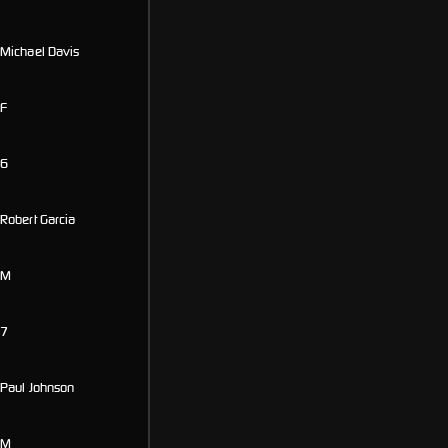
Michael Davis
F
6
Robert Garcia
M
7
Paul Johnson
M