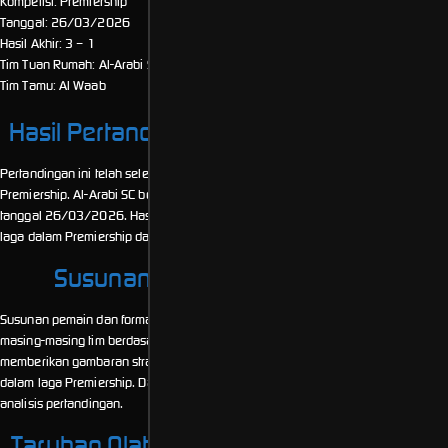
Kompetisi: Premiership
Tanggal: 26/03/2026
Hasil Akhir: 3 – 1
Tim Tuan Rumah: Al-Arabi SC
Tim Tamu: Al Waab
Hasil Pertandingan & Konteks Kompetisi
Pertandingan ini telah selesai dimainkan sebagai bagian dari jadwal resmi
Premiership. Al-Arabi SC berhasil mengalahkan Al Waab dengan skor 3-1 pada
tanggal 26/03/2026. Hasil pertandingan ini menjadi bagian dari rangkaian
laga dalam Premiership dan akan mempengaruhi posisi klasemen kedua tim.
Susunan Pemain & Formasi Tim
Susunan pemain dan formasi yang ditampilkan merupakan lineup awal dari
masing-masing tim berdasarkan data pertandingan. Informasi ini membantu
memberikan gambaran strategi yang digunakan oleh Al-Arabi SC dan Al Waab
dalam laga Premiership. Data lineup disajikan untuk keperluan informasi dan
analisis pertandingan.
Taruhan Olahraga Secara Bertanggung