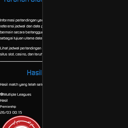
Jawab
Informasi pertandingan yang ditampilkan di halaman ini bertujuan sebagai
referensi jadwal dan data pertandingan. NAT777 mendorong pengguna untuk
bermain secara bertanggung jawab, memahami risiko, serta menjadikan hiburan
sebagai tujuan utama dalam mengikuti taruhan olahraga.
Lihat jadwal pertandingan lainnya di
Sports Book
atau kunjungi
NAT777
sebagai
situs slot, casino, dan taruhan bola online terpercaya.
Hasil Pertandingan Bola
Hasil match yang telah selesai.
⚽
Multiple Leagues
Hasil
Premiership
26/03 00:15