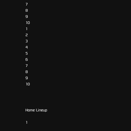
7
8
9
10
1
2
3
4
5
6
7
8
9
10
Home Lineup
1