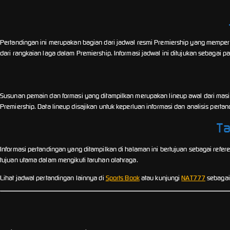
Pertandingan ini merupakan bagian dari jadwal resmi Premiership yang mempert
dari rangkaian laga dalam Premiership. Informasi jadwal ini ditujukan sebagai
Susunan pemain dan formasi yang ditampilkan merupakan lineup awal dari masi
Premiership. Data lineup disajikan untuk keperluan informasi dan analisis pertan
Ta
Informasi pertandingan yang ditampilkan di halaman ini bertujuan sebagai ref
tujuan utama dalam mengikuti taruhan olahraga.
Lihat jadwal pertandingan lainnya di
Sports Book
atau kunjungi
NAT777
sebagai 