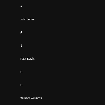
4
John Jones
F
5
Paul Davis
G
6
William Williams