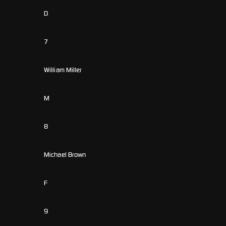
D
7
William Miller
M
8
Michael Brown
F
9