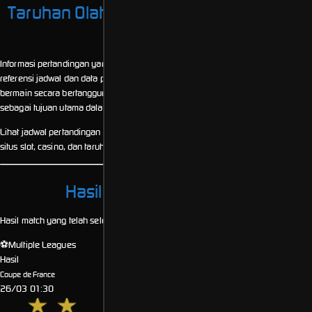
Taruhan Olahraga Secara Bertanggung
Jawab
Informasi pertandingan yang ditampilkan di halaman ini bertujuan sebagai
referensi jadwal dan data pertandingan. NAT777 mendorong pengguna untuk
bermain secara bertanggung jawab, memahami risiko, serta menjadikan hiburan
sebagai tujuan utama dalam mengikuti taruhan olahraga.
Lihat jadwal pertandingan lainnya di
Sports Book
atau kunjungi
NAT777
sebagai
situs slot, casino, dan taruhan bola online terpercaya.
Hasil Pertandingan Bola
Hasil match yang telah selesai.
⚽
Multiple Leagues
Hasil
Coupe de France
26/03 01:30