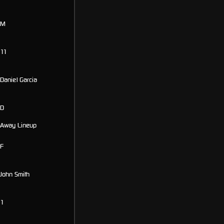
M
11
Daniel Garcia
D
Away Lineup
F
John Smith
1