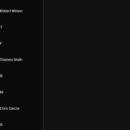
Robert Wilson
7
F
Thomas Smith
8
M
Chris Garcia
9