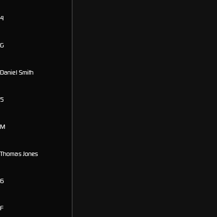
4
G
Daniel Smith
5
M
Thomas Jones
6
F