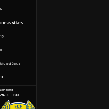
G
Thomas Williams
10
D
Michael Garcia
11
Ekstraklasa
26/03 21:00