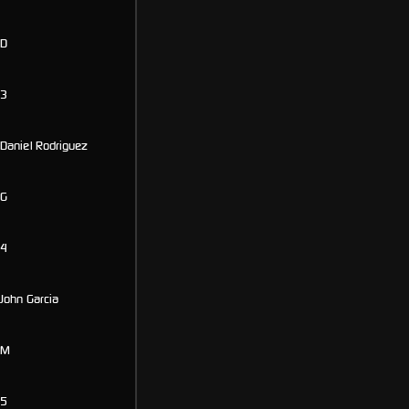
D
3
Daniel Rodriguez
G
4
John Garcia
M
5