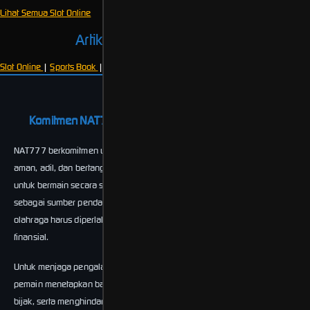
Lihat Semua Slot Online
Artikel Slot Online Terbaru
Slot Online
|
Sports Book
|
Beranda
Komitmen NAT777 terhadap Responsible Gambling
NAT777 berkomitmen untuk menyediakan lingkungan permainan yang
aman, adil, dan bertanggung jawab. Kami mendorong seluruh pengguna
untuk bermain secara sadar dan tidak menjadikan aktivitas taruhan
sebagai sumber pendapatan utama. Permainan slot online dan taruhan
olahraga harus diperlakukan sebagai bentuk hiburan, bukan kewajiban
finansial.
Untuk menjaga pengalaman bermain yang sehat, kami menyarankan
pemain menetapkan batas deposit, mengelola waktu bermain secara
bijak, serta menghindari keputusan emosional saat mengalami