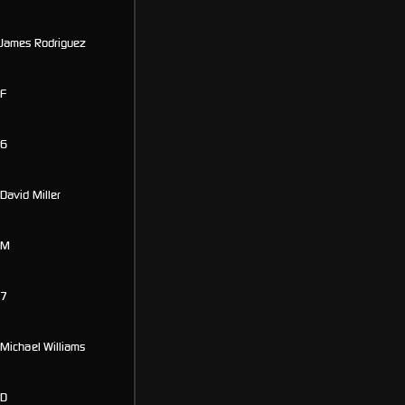
James Rodriguez
F
6
David Miller
M
7
Michael Williams
D