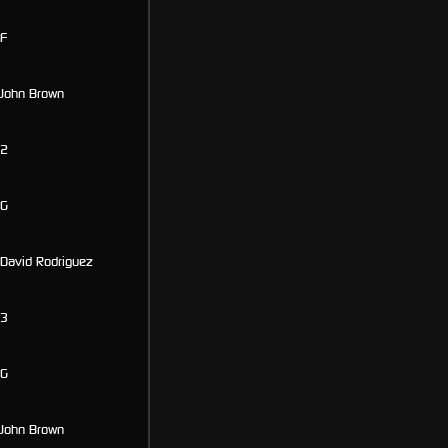
F
John Brown
2
G
David Rodriguez
3
G
John Brown