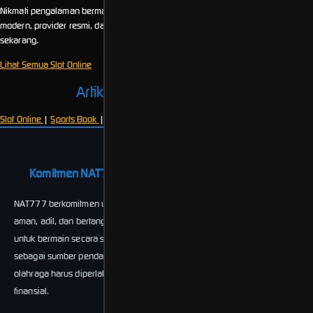
Nikmati pengalaman bermain slot online terbaik dengan sistem keamanan
modern, provider resmi, dan transaksi cepat. Pilih permainan favorit Anda
sekarang.
Lihat Semua Slot Online
Artikel Slot Online Terbaru
Slot Online
|
Sports Book
|
Beranda
Komitmen NAT777 terhadap Responsible Gambling
NAT777 berkomitmen untuk menyediakan lingkungan permainan yang
aman, adil, dan bertanggung jawab. Kami mendorong seluruh pengguna
untuk bermain secara sadar dan tidak menjadikan aktivitas taruhan
sebagai sumber pendapatan utama. Permainan slot online dan taruhan
olahraga harus diperlakukan sebagai bentuk hiburan, bukan kewajiban
finansial.