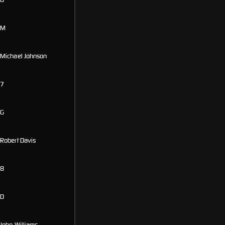
M
Michael Johnson
7
G
Robert Davis
8
D
John Williams