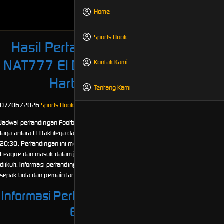
Home
Sports Book
Hasil Pertandingan Liga Liga MX
NAT777 El Dakhleya vs El Entag EL
Kontak Kami
Harby 07 Juni 2026
Tentang Kami
07/06/2026
Sports Book
Jadwal pertandingan Football League untuk tanggal 26/03/2026 termasuk
laga antara El Dakhleya dan El Entag EL Harby yang akan berlangsung pukul
20:30. Pertandingan ini merupakan bagian dari kompetisi resmi Football
League dan masuk dalam jadwal pertandingan sepak bola yang menarik untuk
diikuti. Informasi pertandingan disajikan sebagai referensi bagi penggemar
sepak bola dan pemain taruhan olahraga secara bertanggung jawab.
Informasi Pertandingan El Dakhleya vs El
Entag EL Harby