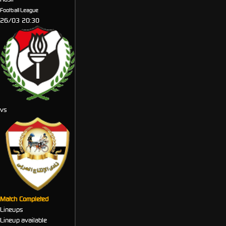
Football League
26/03 20:30
El Dakhleya
vs
El Entag EL Harby
Match Completed
Lineups
Lineup available