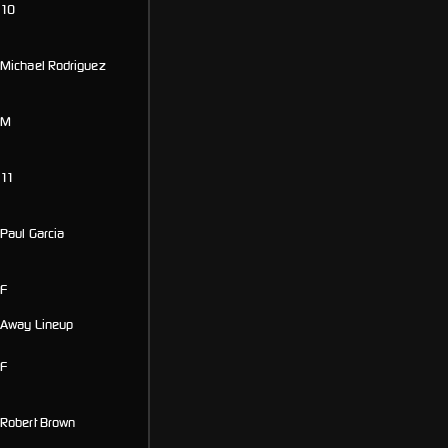
10
Michael Rodriguez
M
11
Paul Garcia
F
Away Lineup
F
Robert Brown