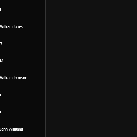
F
William Jones
7
M
William Johnson
8
D
John Williams