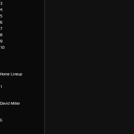
3
4
5
6
7
8
9
10
Starting Lineup
Home Lineup
1
David Miller
G