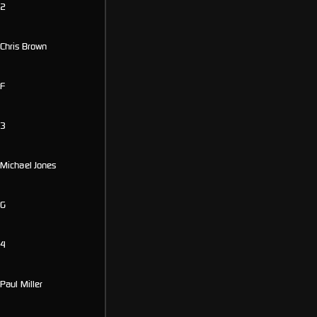
2
Chris Brown
F
3
Michael Jones
G
4
Paul Miller