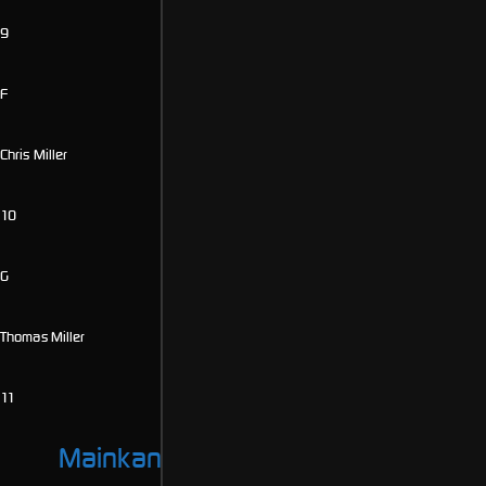
9
F
Chris Miller
10
G
Thomas Miller
11
Mainkan Slot Online Terpercaya