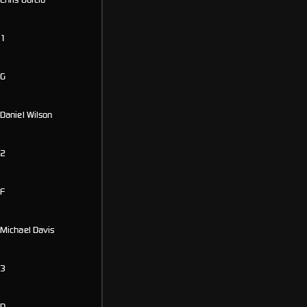
1
G
Daniel Wilson
2
F
Michael Davis
3
D