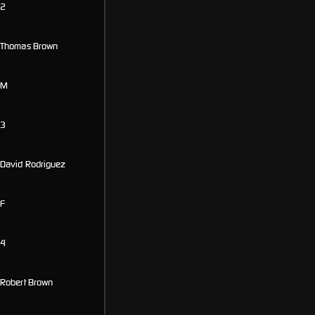
2
Thomas Brown
M
3
David Rodriguez
F
4
Robert Brown