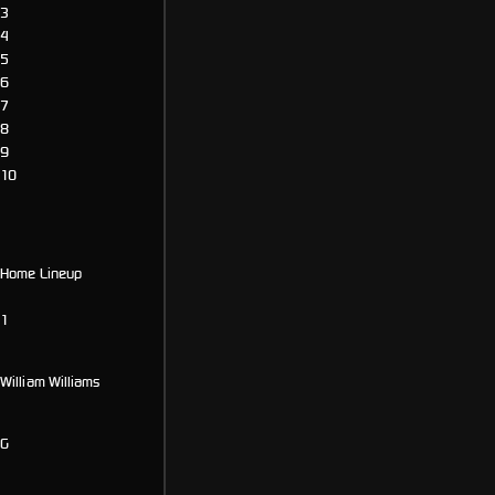
3
4
5
6
7
8
9
10
Starting Lineup
Home Lineup
1
William Williams
G