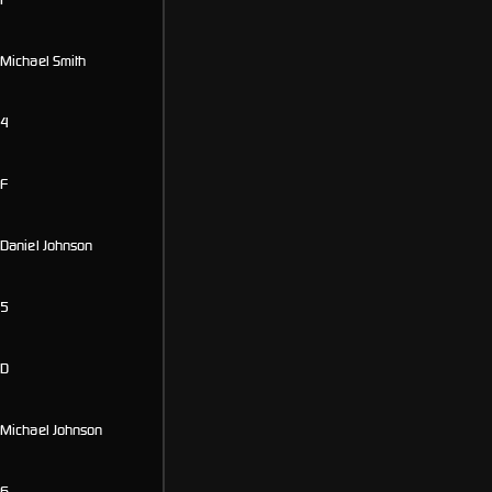
Michael Smith
4
F
Daniel Johnson
5
D
Michael Johnson
6