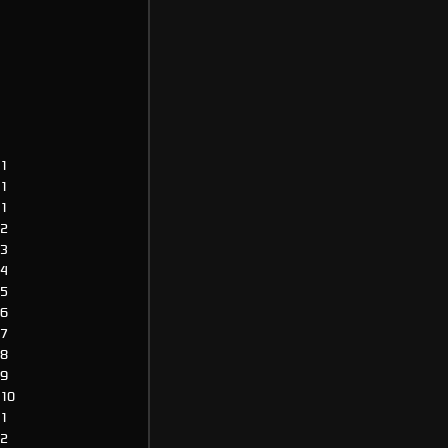
Home Team
4-4-2
Away Team
4-4-2
1
1
1
2
3
4
5
6
7
8
9
10
1
2