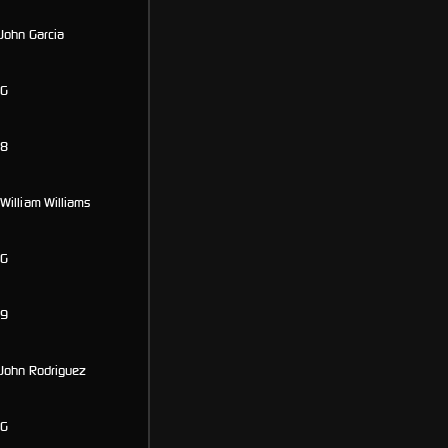
John Garcia
G
8
William Williams
G
9
John Rodriguez
G