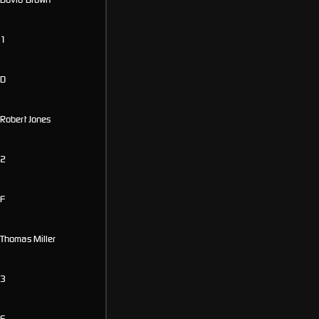
1
D
Robert Jones
2
F
Thomas Miller
3
F