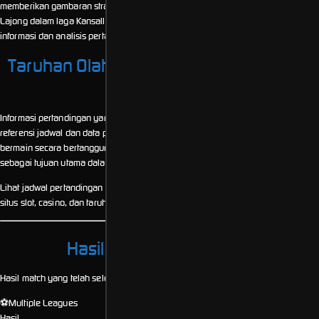
memberikan gambaran strategi yang digunakan oleh Gokulam dan Shillong
Lajong dalam laga Kansallinen Liiga. Data lineup disajikan untuk keperluan
informasi dan analisis pertandingan.
Taruhan Olahraga Secara Bertanggung
Jawab
Informasi pertandingan yang ditampilkan di halaman ini bertujuan sebagai
referensi jadwal dan data pertandingan. NAT777 mendorong pengguna untuk
bermain secara bertanggung jawab, memahami risiko, serta menjadikan hiburan
sebagai tujuan utama dalam mengikuti taruhan olahraga.
Lihat jadwal pertandingan lainnya di
Sports Book
atau kunjungi
NAT777
sebagai
situs slot, casino, dan taruhan bola online terpercaya.
Hasil Pertandingan Bola
Hasil match yang telah selesai.
⚽
Multiple Leagues
Hasil