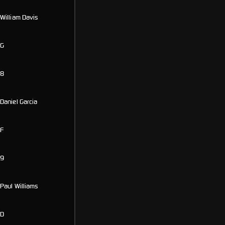
William Davis
G
8
Daniel Garcia
F
9
Paul Williams
D