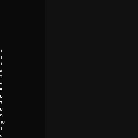
Home Team
4-4-2
Away Team
4-4-2
1
1
1
2
3
4
5
6
7
8
9
10
1
2