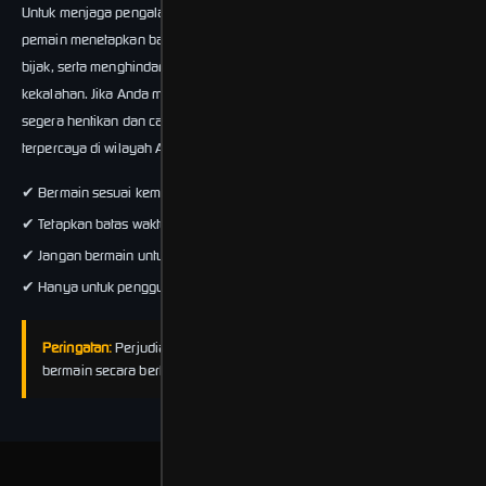
Untuk menjaga pengalaman bermain yang sehat, kami menyarankan
pemain menetapkan batas deposit, mengelola waktu bermain secara
bijak, serta menghindari keputusan emosional saat mengalami
kekalahan. Jika Anda merasa kesulitan mengontrol aktivitas bermain,
segera hentikan dan cari bantuan profesional dari lembaga dukungan
terpercaya di wilayah Anda.
✔ Bermain sesuai kemampuan finansial
✔ Tetapkan batas waktu & batas deposit
✔ Jangan bermain untuk mengejar kerugian
✔ Hanya untuk pengguna berusia 18+ tahun
Peringatan:
Perjudian memiliki risiko kecanduan. Pastikan Anda
bermain secara bertanggung jawab.
Penyedia Games