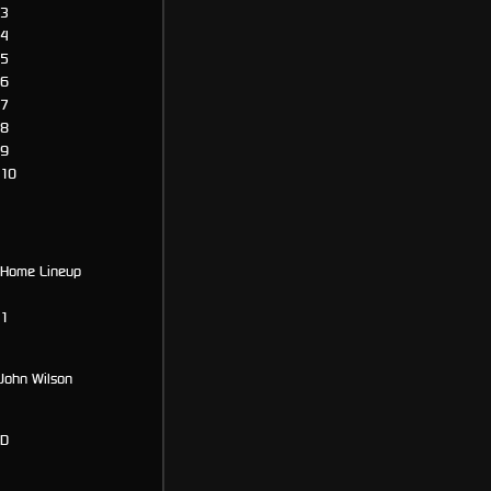
3
4
5
6
7
8
9
10
Starting Lineup
Home Lineup
1
John Wilson
D