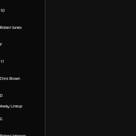
10
Robert Jones
F
11
Chris Brown
D
Away Lineup
G
Robert Johnson