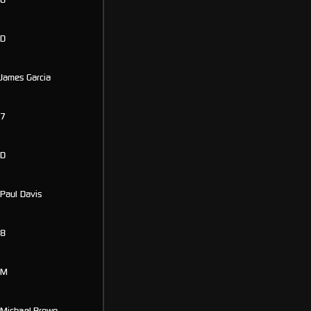
D
James Garcia
7
D
Paul Davis
8
M
Michael Brown