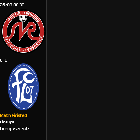
26/03 00:30
SVG Reichenau
0
–
0
Lustenau
Match Finished
Lineups
Lineup available