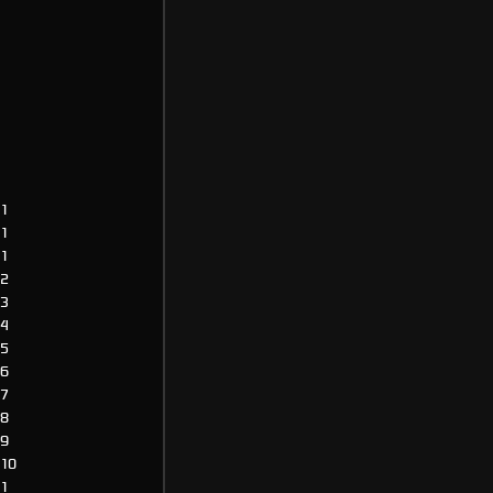
Home Team
3-4-3
Away Team
3-4-3
1
1
1
2
3
4
5
6
7
8
9
10
1