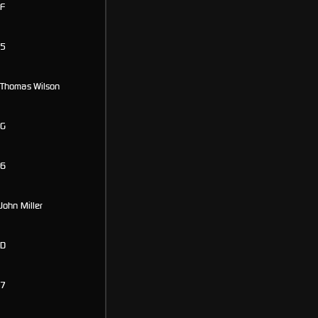
F
5
Thomas Wilson
G
6
John Miller
D
7