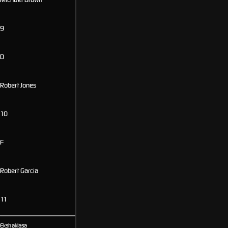
9
D
Robert Jones
10
F
Robert Garcia
11
Ekstraklasa