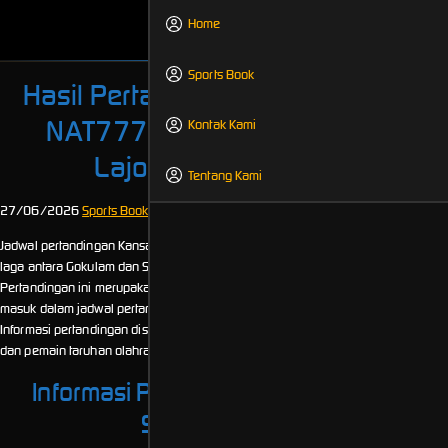
Home
Sports Book
Hasil Pertandingan Liga Liga MX
NAT777 Gokulam vs Shillong
Kontak Kami
Lajong 27 Juni 2026
Tentang Kami
27/06/2026
Sports Book
Jadwal pertandingan Kansallinen Liiga untuk tanggal 26/03/2026 termasuk
laga antara Gokulam dan Shillong Lajong yang akan berlangsung pukul 20:00.
Pertandingan ini merupakan bagian dari kompetisi resmi Kansallinen Liiga dan
masuk dalam jadwal pertandingan sepak bola yang menarik untuk diikuti.
Informasi pertandingan disajikan sebagai referensi bagi penggemar sepak bola
dan pemain taruhan olahraga secara bertanggung jawab.
Informasi Pertandingan Gokulam vs
Shillong Lajong