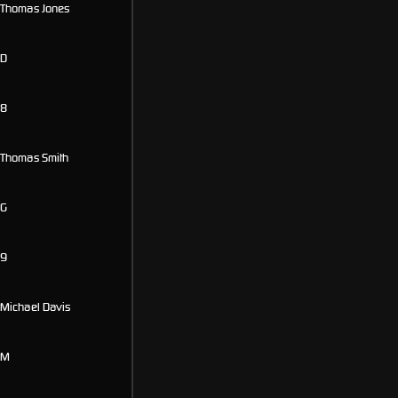
Thomas Jones
D
8
Thomas Smith
G
9
Michael Davis
M