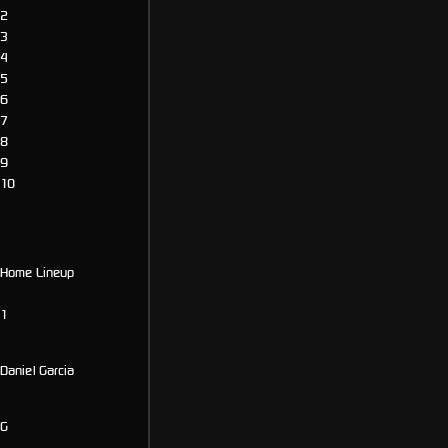
2
3
4
5
6
7
8
9
10
Starting Lineup
Home Lineup
1
Daniel Garcia
G