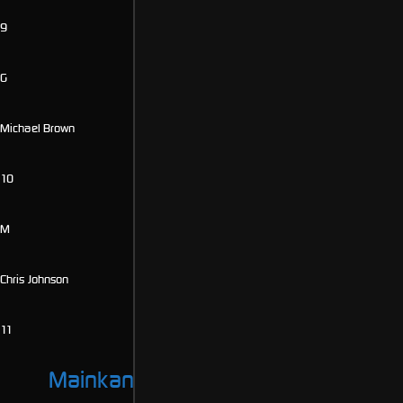
9
G
Michael Brown
10
M
Chris Johnson
11
Mainkan Slot Online Terpercaya