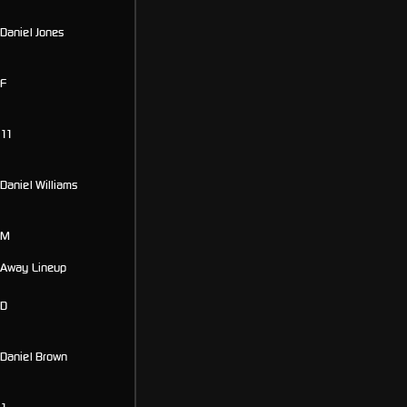
Daniel Jones
F
11
Daniel Williams
M
Away Lineup
D
Daniel Brown