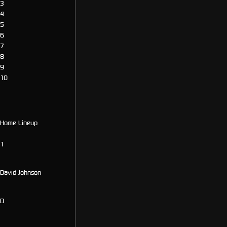
3
4
5
6
7
8
9
10
Starting Lineup
Home Lineup
1
David Johnson
D