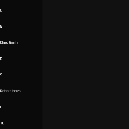
D
8
Chris Smith
D
9
Robert Jones
D
10