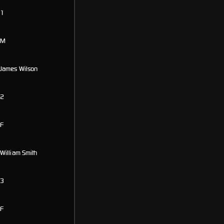
1
M
James Wilson
2
F
William Smith
3
F