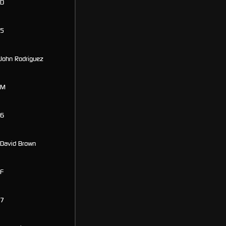
D
5
John Rodriguez
M
6
David Brown
F
7