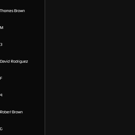
Thomas Brown
M
3
David Rodriguez
F
4
Robert Brown
G