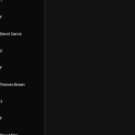
1
F
David Garcia
2
F
Thomas Brown
3
F