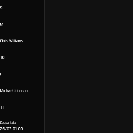
9
M
Chris Williams
10
F
Michael Johnson
11
Coppa Italia
26/03 01:00