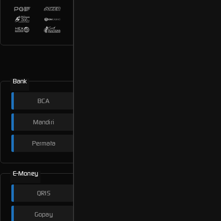
Metode Pembayaran
Bank
BCA
BNI
BRI
Mandiri
Cimb Niaga
Danamon
Permata
Panin
E-Money
QRIS
Dana
OVO
Gopay
LinkAja