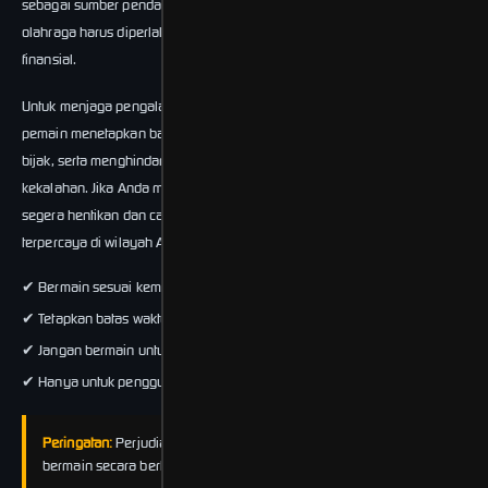
sebagai sumber pendapatan utama. Permainan slot online dan taruhan
olahraga harus diperlakukan sebagai bentuk hiburan, bukan kewajiban
finansial.
Untuk menjaga pengalaman bermain yang sehat, kami menyarankan
pemain menetapkan batas deposit, mengelola waktu bermain secara
bijak, serta menghindari keputusan emosional saat mengalami
kekalahan. Jika Anda merasa kesulitan mengontrol aktivitas bermain,
segera hentikan dan cari bantuan profesional dari lembaga dukungan
terpercaya di wilayah Anda.
✔ Bermain sesuai kemampuan finansial
✔ Tetapkan batas waktu & batas deposit
✔ Jangan bermain untuk mengejar kerugian
✔ Hanya untuk pengguna berusia 18+ tahun
Peringatan:
Perjudian memiliki risiko kecanduan. Pastikan Anda
bermain secara bertanggung jawab.