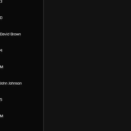
3
D
David Brown
4
M
John Johnson
5
M