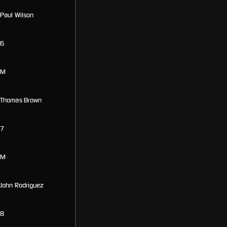
Paul Wilson
6
M
Thomas Brown
7
M
John Rodriguez
8