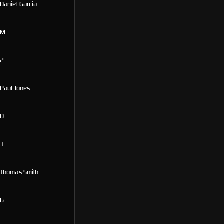
Daniel Garcia
M
2
Paul Jones
D
3
Thomas Smith
G