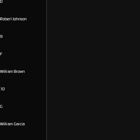
D
Robert Johnson
9
F
William Brown
10
G
William Garcia