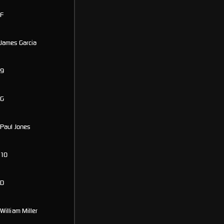
F
James Garcia
9
G
Paul Jones
10
D
William Miller