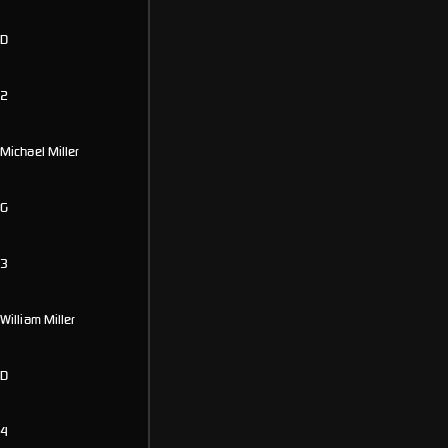
D
2
Michael Miller
G
3
William Miller
D
4