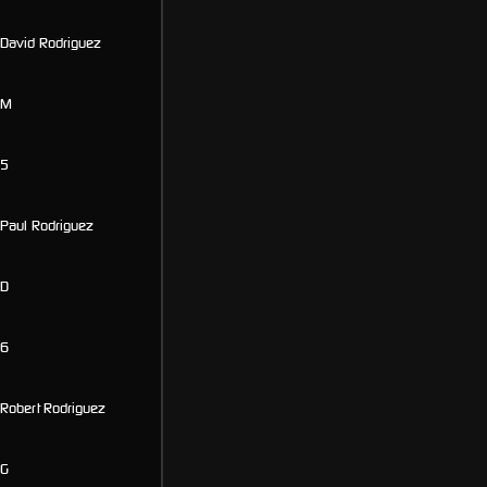
David Rodriguez
M
5
Paul Rodriguez
D
6
Robert Rodriguez
G