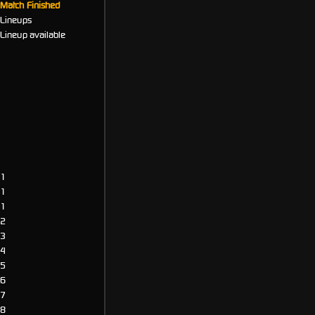
Match Finished
Lineups
Lineup available
Home Team
4-3-3
Away Team
4-3-3
1
1
1
2
3
4
5
6
7
8