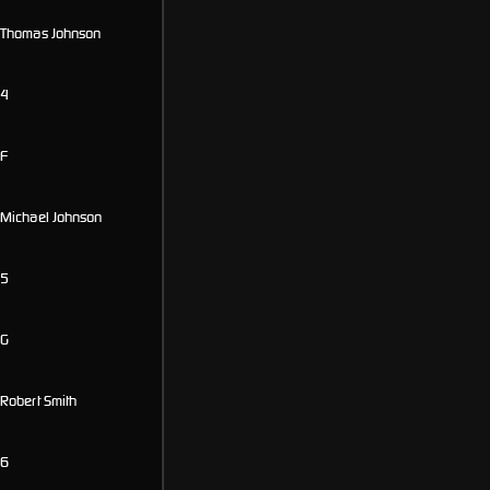
Thomas Johnson
4
F
Michael Johnson
5
G
Robert Smith
6