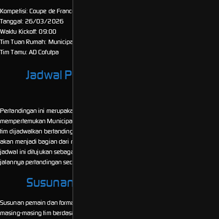
Kompetisi: Coupe de France
Tanggal: 26/03/2026
Waktu Kickoff: 09:00
Tim Tuan Rumah: Municipal Grecia
Tim Tamu: AD Cofutpa
Jadwal Pertandingan & Konteks
Kompetisi
Pertandingan ini merupakan bagian dari jadwal resmi Coupe de France yang
mempertemukan Municipal Grecia dan AD Cofutpa pada musim berjalan. Kedua
tim dijadwalkan bertanding sesuai kalender kompetisi dan hasil pertandingan ini
akan menjadi bagian dari rangkaian laga dalam Coupe de France. Informasi
jadwal ini ditujukan sebagai panduan bagi pengguna yang ingin mengikuti
jalannya pertandingan secara langsung.
Susunan Pemain & Formasi Tim
Susunan pemain dan formasi yang ditampilkan merupakan lineup awal dari
masing-masing tim berdasarkan data pertandingan. Informasi ini membantu