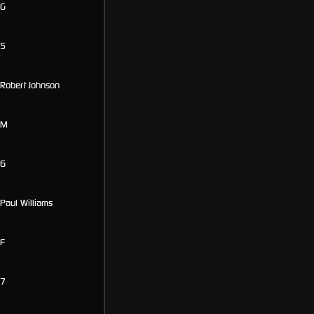
G
5
Robert Johnson
M
6
Paul Williams
F
7