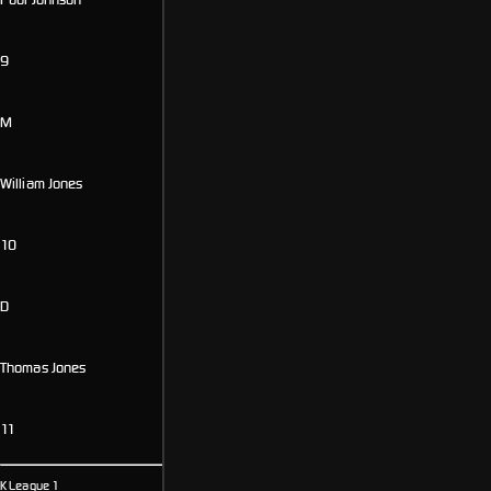
9
M
William Jones
10
D
Thomas Jones
11
K League 1