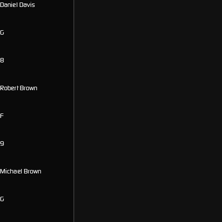
Daniel Davis
G
8
Robert Brown
F
9
Michael Brown
G