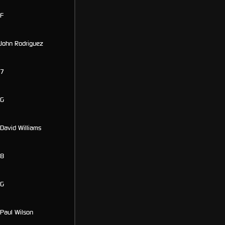
F
John Rodriguez
7
G
David Williams
8
G
Paul Wilson