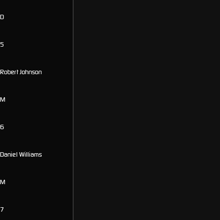
D
5
Robert Johnson
M
6
Daniel Williams
M
7