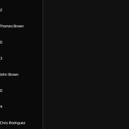
2
Thomas Brown
D
3
John Brown
D
4
Chris Rodriguez