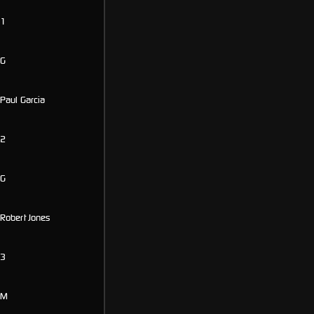
1
G
Paul Garcia
2
G
Robert Jones
3
M