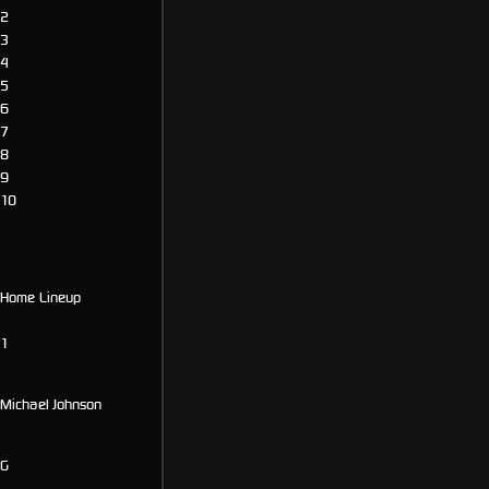
2
3
4
5
6
7
8
9
10
Starting Lineup
Home Lineup
1
Michael Johnson
G