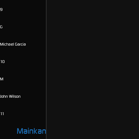
9
G
Michael Garcia
10
M
John Wilson
11
Mainkan Slot Online Terpercaya