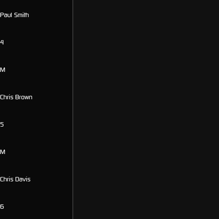
Paul Smith
4
M
Chris Brown
5
M
Chris Davis
6