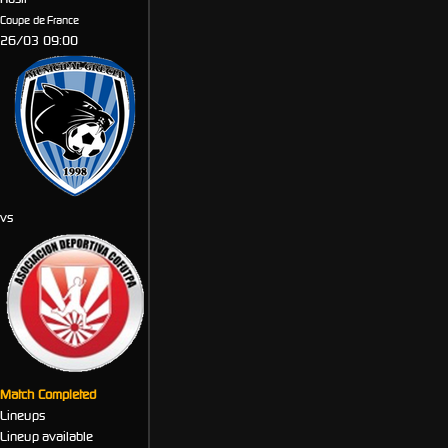
Coupe de France
26/03 09:00
Municipal Grecia
vs
AD Cofutpa
Match Completed
Lineups
Lineup available