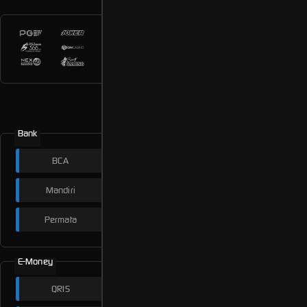
Metode Pembayaran
Bank
BCA
BNI
BRI
Mandiri
Cimb Niaga
Danamon
Permata
Panin
E-Money
QRIS
Dana
OVO