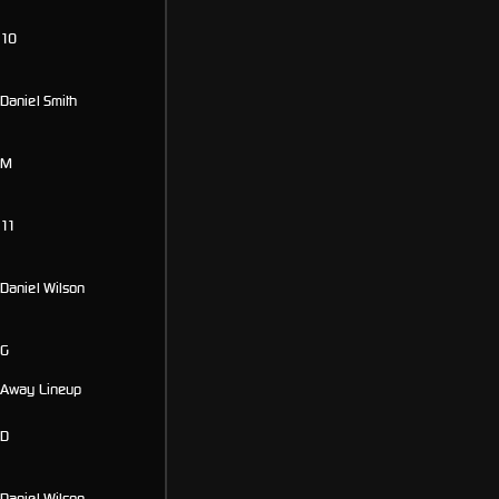
10
Daniel Smith
M
11
Daniel Wilson
G
Away Lineup
D
Daniel Wilson