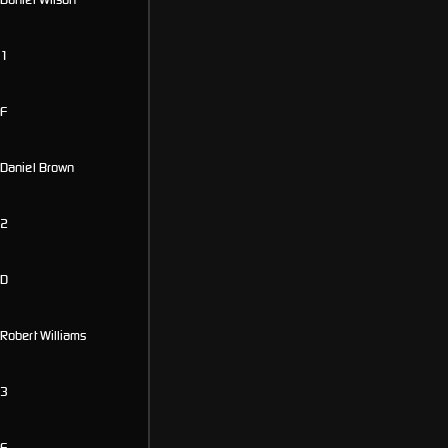
1
F
Daniel Brown
2
D
Robert Williams
3
F