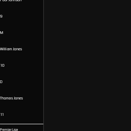
9
M
William Jones
10
D
Thomas Jones
11
Premijer Liga