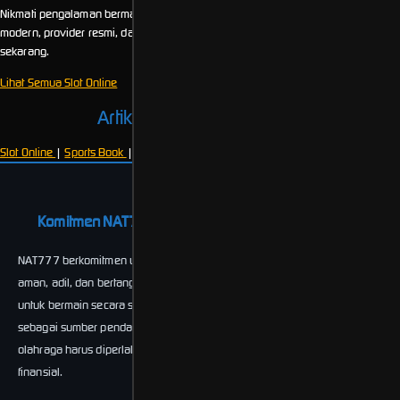
Nikmati pengalaman bermain slot online terbaik dengan sistem keamanan
modern, provider resmi, dan transaksi cepat. Pilih permainan favorit Anda
sekarang.
Lihat Semua Slot Online
Artikel Slot Online Terbaru
Slot Online
|
Sports Book
|
Beranda
Komitmen NAT777 terhadap Responsible Gambling
NAT777 berkomitmen untuk menyediakan lingkungan permainan yang
aman, adil, dan bertanggung jawab. Kami mendorong seluruh pengguna
untuk bermain secara sadar dan tidak menjadikan aktivitas taruhan
sebagai sumber pendapatan utama. Permainan slot online dan taruhan
olahraga harus diperlakukan sebagai bentuk hiburan, bukan kewajiban
finansial.