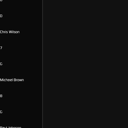
D
Chris Wilson
7
G
Michael Brown
8
G
Paul Johnson