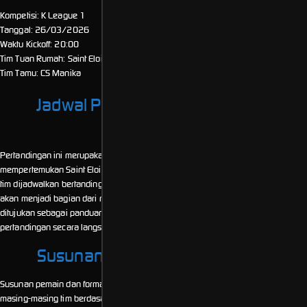
Kompetisi: K League 1
Tanggal: 26/03/2026
Waktu Kickoff: 20:00
Tim Tuan Rumah: Saint Eloi Lupopo
Tim Tamu: CS Manika
Jadwal Pertandingan & Konteks
Kompetisi
Pertandingan ini merupakan bagian dari jadwal resmi K League 1 yang
mempertemukan Saint Eloi Lupopo dan CS Manika pada musim berjalan. Kedua
tim dijadwalkan bertanding sesuai kalender kompetisi dan hasil pertandingan ini
akan menjadi bagian dari rangkaian laga dalam K League 1. Informasi jadwal ini
ditujukan sebagai panduan bagi pengguna yang ingin mengikuti jalannya
pertandingan secara langsung.
Susunan Pemain & Formasi Tim
Susunan pemain dan formasi yang ditampilkan merupakan lineup awal dari
masing-masing tim berdasarkan data pertandingan. Informasi ini membantu