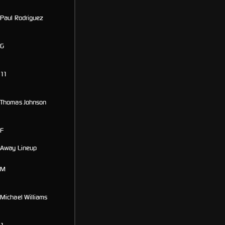
Paul Rodriguez
G
11
Thomas Johnson
F
Away Lineup
M
Michael Williams