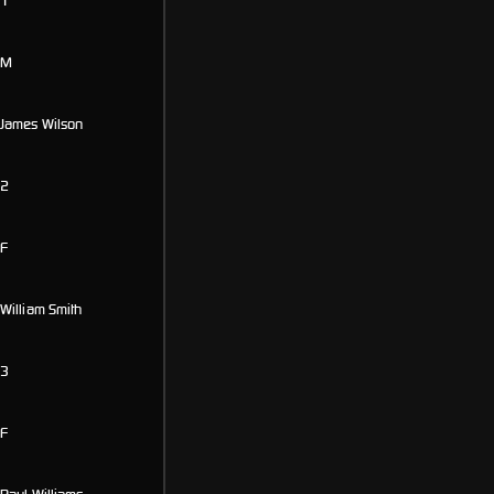
1
M
James Wilson
2
F
William Smith
3
F