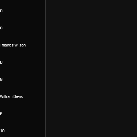
D
8
Thomas Wilson
D
9
William Davis
F
10