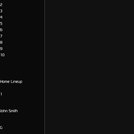
2
3
4
5
6
7
8
9
10
Starting Lineup
Home Lineup
1
John Smith
G