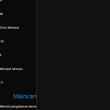
9
M
Chris Williams
10
F
Michael Johnson
11
Mainkan Slot Online Terpercaya
Nikmati pengalaman bermain slot online terbaik dengan sistem keamanan