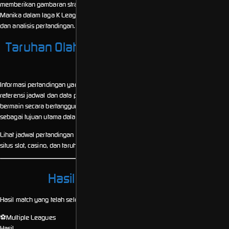
memberikan gambaran strategi yang digunakan oleh Saint Eloi Lupopo dan CS
Manika dalam laga K League 1. Data lineup disajikan untuk keperluan informasi
dan analisis pertandingan.
Taruhan Olahraga Secara Bertanggung
Jawab
Informasi pertandingan yang ditampilkan di halaman ini bertujuan sebagai
referensi jadwal dan data pertandingan. NAT777 mendorong pengguna untuk
bermain secara bertanggung jawab, memahami risiko, serta menjadikan hiburan
sebagai tujuan utama dalam mengikuti taruhan olahraga.
Lihat jadwal pertandingan lainnya di
Sports Book
atau kunjungi
NAT777
sebagai
situs slot, casino, dan taruhan bola online terpercaya.
Hasil Pertandingan Bola
Hasil match yang telah selesai.
⚽
Multiple Leagues
Hasil