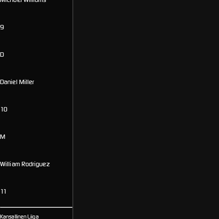
9
D
Daniel Miller
10
M
William Rodriguez
11
Kansallinen Liiga