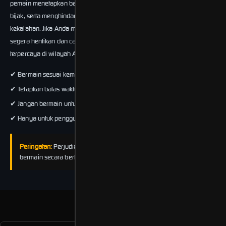
pemain menetapkan batas deposit, mengelola waktu bermain secara
bijak, serta menghindari keputusan emosional saat mengalami
kekalahan. Jika Anda merasa kesulitan mengontrol aktivitas bermain,
segera hentikan dan cari bantuan profesional dari lembaga dukungan
terpercaya di wilayah Anda.
✔ Bermain sesuai kemampuan finansial
✔ Tetapkan batas waktu & batas deposit
✔ Jangan bermain untuk mengejar kerugian
✔ Hanya untuk pengguna berusia 18+ tahun
Peringatan:
Perjudian memiliki risiko kecanduan. Pastikan Anda
bermain secara bertanggung jawab.
Penyedia Games