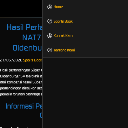
Home
Sports Book
Hasil Pertandingan Liga Liga MX
NAT777 Todesfelde 2-5
Kontak Kami
Oldenburger SV 21 Mei 2026
Tentang Kami
21/05/2026
Sports Book
Hasil pertandingan Süper Lig tanggal 26/03/2026 antara Todesfelde dan
Oldenburger SV berakhir dengan skor 2-5. Pertandingan ini merupakan bagian
dari kompetisi resmi Süper Lig dan telah selesai dimainkan. Informasi
pertandingan disajikan sebagai referensi bagi penggemar sepak bola dan
pemain taruhan olahraga secara bertanggung jawab.
Informasi Pertandingan Todesfelde vs
Oldenburger SV