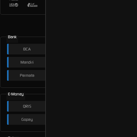
Metode Pembayaran
Bank
BCA
BNI
BRI
Mandiri
Cimb Niaga
Danamon
Permata
Panin
E-Money
QRIS
Dana
OVO
Gopay
LinkAja