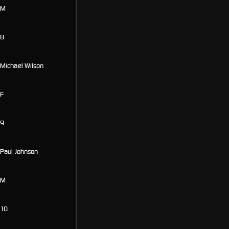
M
8
Michael Wilson
F
9
Paul Johnson
M
10