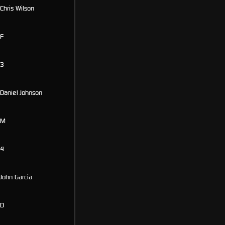
Chris Wilson
F
3
Daniel Johnson
M
4
John Garcia
D