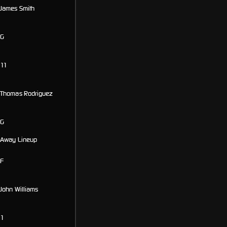
James Smith
G
11
Thomas Rodriguez
G
Away Lineup
F
John Williams
1