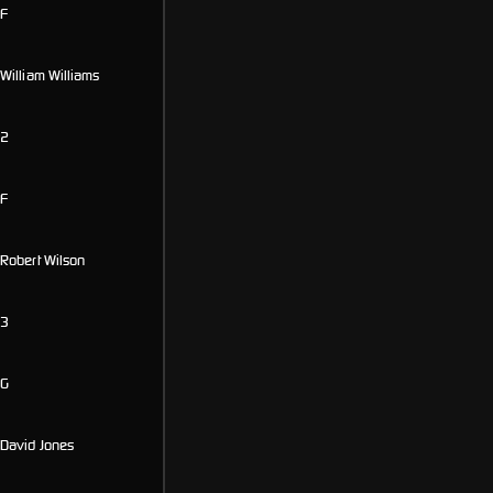
F
William Williams
2
F
Robert Wilson
3
G
David Jones