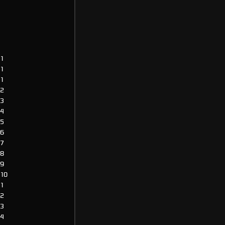
Away Team
4-3-3
1
1
1
2
3
4
5
6
7
8
9
10
1
2
3
4