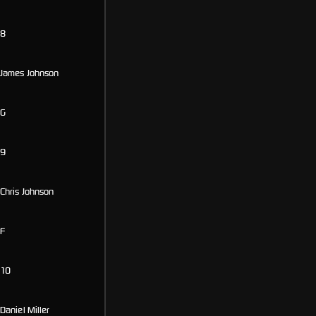
8
James Johnson
G
9
Chris Johnson
F
10
Daniel Miller