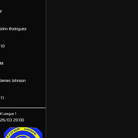
F
John Rodriguez
10
M
James Johnson
11
K League 1
26/03 20:00