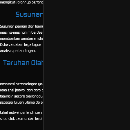
mengikuti jalannya pertandingan secara langsung.
Susunan Pemain & Formasi Tim
Susunan pemain dan formasi yang ditampilkan merupakan lineup awal dari
masing-masing tim berdasarkan data pertandingan. Informasi ini membantu
memberikan gambaran strategi yang digunakan oleh Hradec Králové dan Baník
Ostrava dalam laga Ligue 1. Data lineup disajikan untuk keperluan informasi dan
analisis pertandingan.
Taruhan Olahraga Secara Bertanggung
Jawab
Informasi pertandingan yang ditampilkan di halaman ini bertujuan sebagai
referensi jadwal dan data pertandingan. NAT777 mendorong pengguna untuk
bermain secara bertanggung jawab, memahami risiko, serta menjadikan hiburan
sebagai tujuan utama dalam mengikuti taruhan olahraga.
Lihat jadwal pertandingan lainnya di
Sports Book
atau kunjungi
NAT777
sebagai
situs slot, casino, dan taruhan bola online terpercaya.