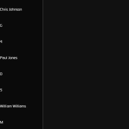
Chris Johnson
G
4
Paul Jones
D
5
William Williams
M