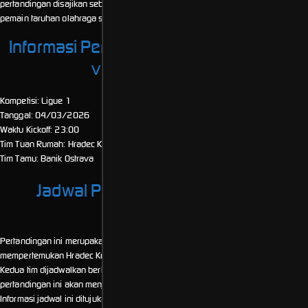
pertandingan disajikan sebagai referensi bagi penggemar sepak bola dan
pemain taruhan olahraga secara bertanggung jawab.
Informasi Pertandingan Hradec Králové
vs Baník Ostrava
Kompetisi: Ligue 1
Tanggal: 04/03/2026
Waktu Kickoff: 23:00
Tim Tuan Rumah: Hradec Králové
Tim Tamu: Baník Ostrava
Jadwal Pertandingan & Konteks
Kompetisi
Pertandingan ini merupakan bagian dari jadwal resmi Ligue 1 yang
mempertemukan Hradec Králové dan Baník Ostrava pada musim berjalan.
Kedua tim dijadwalkan bertanding sesuai kalender kompetisi dan hasil
pertandingan ini akan menjadi bagian dari rangkaian laga dalam Ligue 1.
Informasi jadwal ini ditujukan sebagai panduan bagi pengguna yang ingin