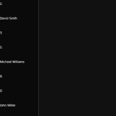
G
David Smith
5
G
Michael Williams
6
D
John Miller