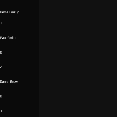
Starting Lineup
Home Lineup
1
Paul Smith
D
2
Daniel Brown
D
3