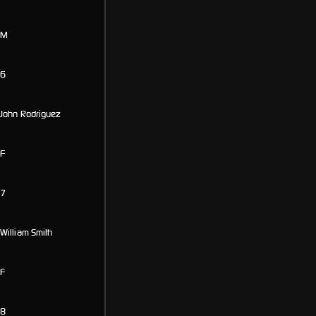
M
6
John Rodriguez
F
7
William Smith
F
8