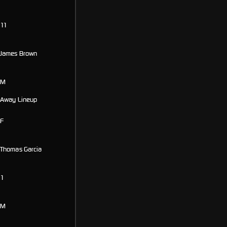
11
James Brown
M
Away Lineup
F
Thomas Garcia
1
M