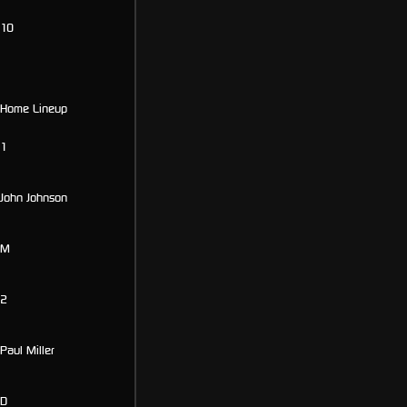
10
Starting Lineup
Home Lineup
1
John Johnson
M
2
Paul Miller
D