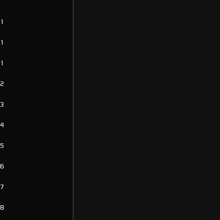
1
1
1
2
3
4
5
6
7
8