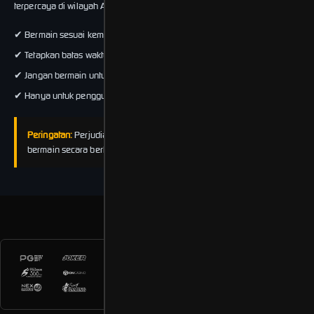
terpercaya di wilayah Anda.
✔ Bermain sesuai kemampuan finansial
✔ Tetapkan batas waktu & batas deposit
✔ Jangan bermain untuk mengejar kerugian
✔ Hanya untuk pengguna berusia 18+ tahun
Peringatan:
Perjudian memiliki risiko kecanduan. Pastikan Anda
bermain secara bertanggung jawab.
Penyedia Games