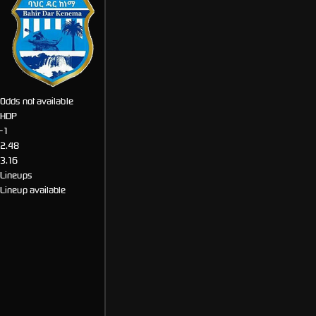
Bahardar
Odds not available
HDP
-1
2.48
3.16
Lineups
Lineup available
Home Team
4-4-2
Away Team
4-4-2