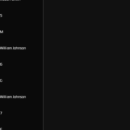
5
M
William Johnson
6
G
William Johnson
7
F