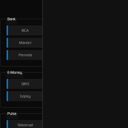
Metode Pembayaran
Bank
BCA
BNI
BRI
Mandiri
Cimb Niaga
Danamon
Permata
Panin
E-Money
QRIS
Dana
OVO
Gopay
LinkAja
Pulsa
Telkomsel
XL Axiata
Axis