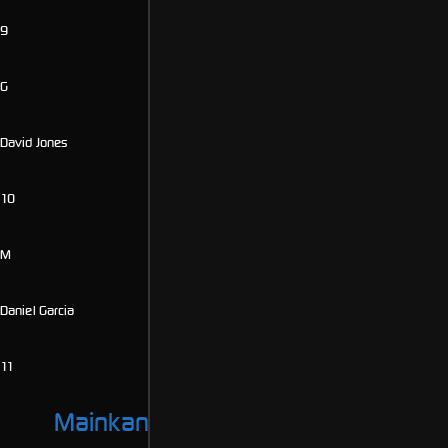
9
G
David Jones
10
M
Daniel Garcia
11
Mainkan Slot Online Terpercaya