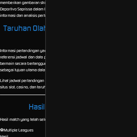
memberikan gambaran strategi yang digunakan oleh Municipal Liberia dan
Deportivo Saprissa dalam laga Süper Lig. Data lineup disajikan untuk keperluan
informasi dan analisis pertandingan.
Taruhan Olahraga Secara Bertanggung
Jawab
Informasi pertandingan yang ditampilkan di halaman ini bertujuan sebagai
referensi jadwal dan data pertandingan. NAT777 mendorong pengguna untuk
bermain secara bertanggung jawab, memahami risiko, serta menjadikan hiburan
sebagai tujuan utama dalam mengikuti taruhan olahraga.
Lihat jadwal pertandingan lainnya di
Sports Book
atau kunjungi
NAT777
sebagai
situs slot, casino, dan taruhan bola online terpercaya.
Hasil Pertandingan Bola
Hasil match yang telah selesai.
⚽
Multiple Leagues
Hasil