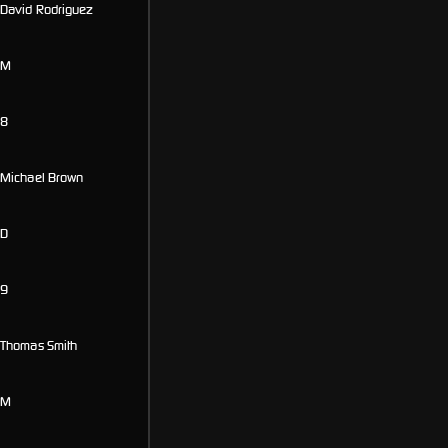
David Rodriguez
M
8
Michael Brown
D
9
Thomas Smith
M