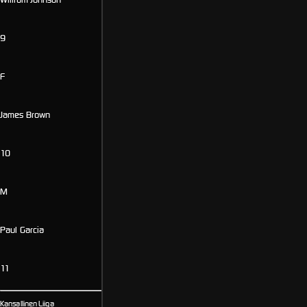
9
F
James Brown
10
M
Paul Garcia
11
Kansallinen Liiga