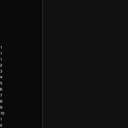
Home Team
4-4-2
Away Team
4-4-2
1
1
1
2
3
4
5
6
7
8
9
10
1
2