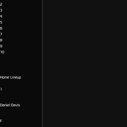
2
3
4
5
6
7
8
9
10
Starting Lineup
Home Lineup
1
Daniel Davis
F