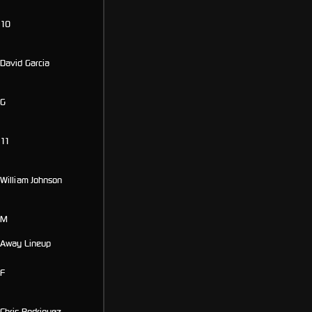
10
David Garcia
G
11
William Johnson
M
Away Lineup
F
Chris Rodriguez