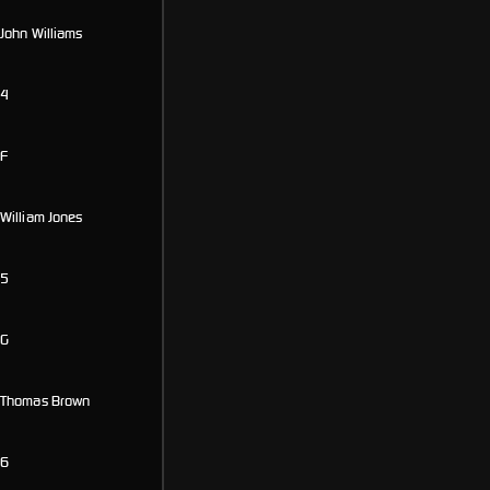
John Williams
4
F
William Jones
5
G
Thomas Brown
6