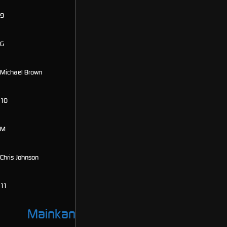
9
G
Michael Brown
10
M
Chris Johnson
11
Mainkan Slot Online Terpercaya