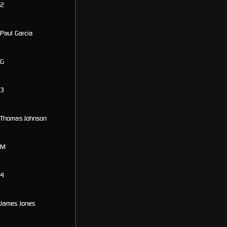
2
Paul Garcia
G
3
Thomas Johnson
M
4
James Jones