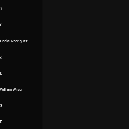
1
F
Daniel Rodriguez
2
D
William Wilson
3
D