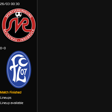
26/03 00:30
SVG Reichenau
0
–
0
Lustenau
Match Finished
Lineups
Lineup available