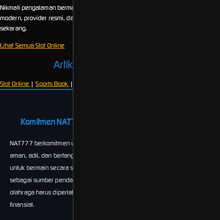
Nikmati pengalaman bermain slot online terbaik dengan sistem keamanan
modern, provider resmi, dan transaksi cepat. Pilih permainan favorit Anda
sekarang.
Lihat Semua Slot Online
Artikel Slot Online Terbaru
Slot Online
|
Sports Book
|
Beranda
Komitmen NAT777 terhadap Responsible Gambling
NAT777 berkomitmen untuk menyediakan lingkungan permainan yang
aman, adil, dan bertanggung jawab. Kami mendorong seluruh pengguna
untuk bermain secara sadar dan tidak menjadikan aktivitas taruhan
sebagai sumber pendapatan utama. Permainan slot online dan taruhan
olahraga harus diperlakukan sebagai bentuk hiburan, bukan kewajiban
finansial.