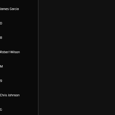
James Garcia
D
8
Robert Wilson
M
9
Chris Johnson
G