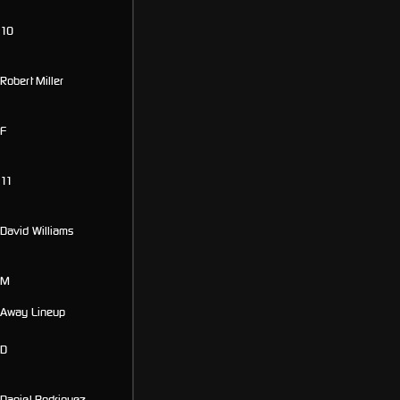
10
Robert Miller
F
11
David Williams
M
Away Lineup
D
Daniel Rodriguez