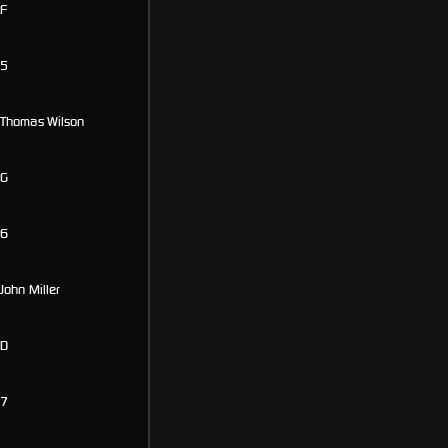
F
5
Thomas Wilson
G
6
John Miller
D
7