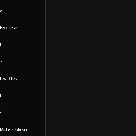
2
Paul Davis
G
3
David Davis
D
4
Michael Johnson