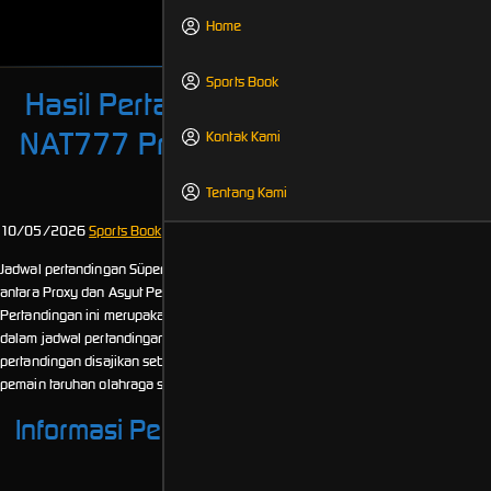
Home
Sports Book
Hasil Pertandingan Liga Liga MX
NAT777 Proxy vs Asyut Petrol 10
Kontak Kami
Mei 2026
Tentang Kami
10/05/2026
Sports Book
Jadwal pertandingan Süper Lig untuk tanggal 26/03/2026 termasuk laga
antara Proxy dan Asyut Petrol yang akan berlangsung pukul 20:30.
Pertandingan ini merupakan bagian dari kompetisi resmi Süper Lig dan masuk
dalam jadwal pertandingan sepak bola yang menarik untuk diikuti. Informasi
pertandingan disajikan sebagai referensi bagi penggemar sepak bola dan
pemain taruhan olahraga secara bertanggung jawab.
Informasi Pertandingan Proxy vs Asyut
Petrol