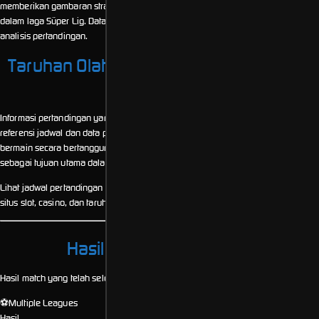
memberikan gambaran strategi yang digunakan oleh Proxy dan Asyut Petrol
dalam laga Süper Lig. Data lineup disajikan untuk keperluan informasi dan
analisis pertandingan.
Taruhan Olahraga Secara Bertanggung
Jawab
Informasi pertandingan yang ditampilkan di halaman ini bertujuan sebagai
referensi jadwal dan data pertandingan. NAT777 mendorong pengguna untuk
bermain secara bertanggung jawab, memahami risiko, serta menjadikan hiburan
sebagai tujuan utama dalam mengikuti taruhan olahraga.
Lihat jadwal pertandingan lainnya di
Sports Book
atau kunjungi
NAT777
sebagai
situs slot, casino, dan taruhan bola online terpercaya.
Hasil Pertandingan Bola
Hasil match yang telah selesai.
⚽
Multiple Leagues
Hasil