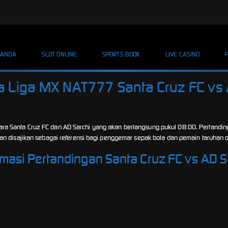
RANDA
SLOT ONLINE
SPORTS BOOK
LIVE CASINO
ga Liga MX NAT777 Santa Cruz FC vs
ra Santa Cruz FC dan AD Sarchí yang akan berlangsung pukul 08:00. Pertanding
ngan disajikan sebagai referensi bagi penggemar sepak bola dan pemain taruhan
rmasi Pertandingan Santa Cruz FC vs AD S