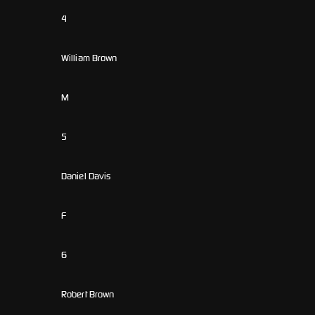
4
William Brown
M
5
Daniel Davis
F
6
Robert Brown