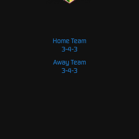
Home Team
3-4-3
Away Team
3-4-3