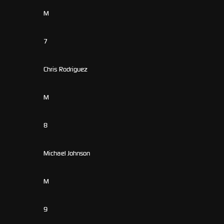
M
7
Chris Rodriguez
M
8
Michael Johnson
M
9