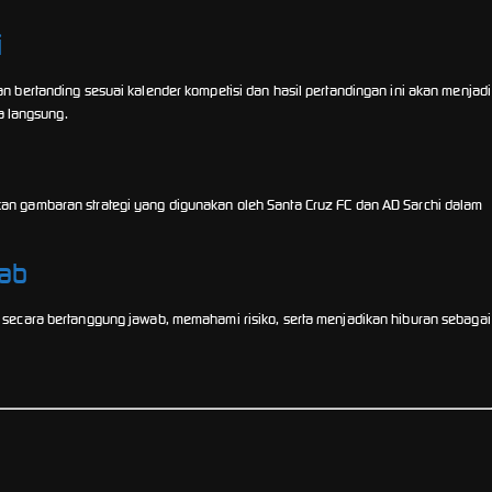
i
 bertanding sesuai kalender kompetisi dan hasil pertandingan ini akan menjadi
a langsung.
kan gambaran strategi yang digunakan oleh Santa Cruz FC dan AD Sarchí dalam
wab
 secara bertanggung jawab, memahami risiko, serta menjadikan hiburan sebagai