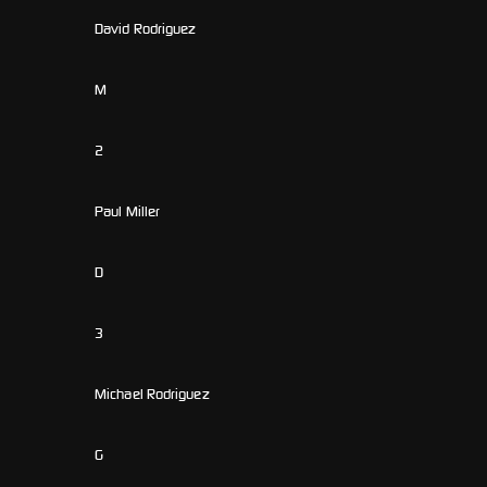
David Rodriguez
M
2
Paul Miller
D
3
Michael Rodriguez
G