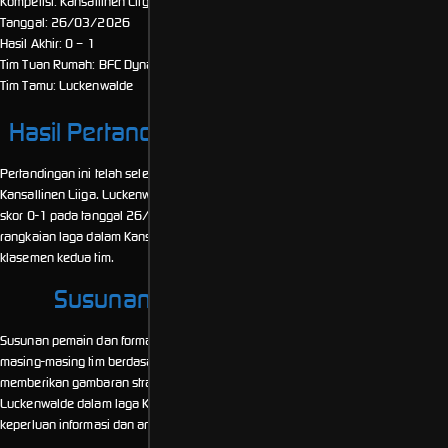
Kompetisi: Kansallinen Liiga
Tanggal: 26/03/2026
Hasil Akhir: 0 – 1
Tim Tuan Rumah: BFC Dynamo
Tim Tamu: Luckenwalde
Hasil Pertandingan & Konteks Kompetisi
Pertandingan ini telah selesai dimainkan sebagai bagian dari jadwal resmi
Kansallinen Liiga. Luckenwalde berhasil mengalahkan BFC Dynamo dengan
skor 0-1 pada tanggal 26/03/2026. Hasil pertandingan ini menjadi bagian dari
rangkaian laga dalam Kansallinen Liiga dan akan mempengaruhi posisi
klasemen kedua tim.
Susunan Pemain & Formasi Tim
Susunan pemain dan formasi yang ditampilkan merupakan lineup awal dari
masing-masing tim berdasarkan data pertandingan. Informasi ini membantu
memberikan gambaran strategi yang digunakan oleh BFC Dynamo dan
Luckenwalde dalam laga Kansallinen Liiga. Data lineup disajikan untuk
keperluan informasi dan analisis pertandingan.