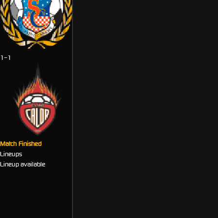
Sporting Canamy
1
–
1
Calor de San Pedro
Match Finished
Lineups
Lineup available
Home Team
3-4-3
Away Team