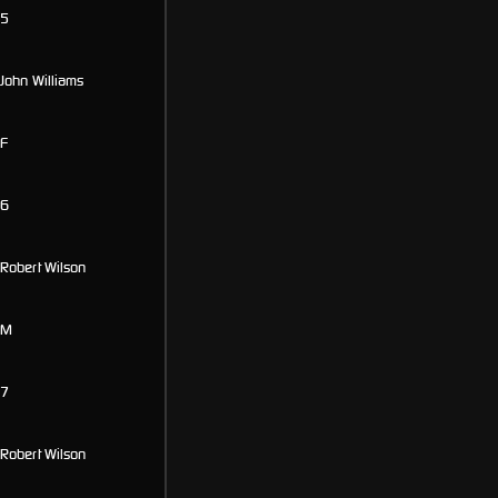
5
John Williams
F
6
Robert Wilson
M
7
Robert Wilson