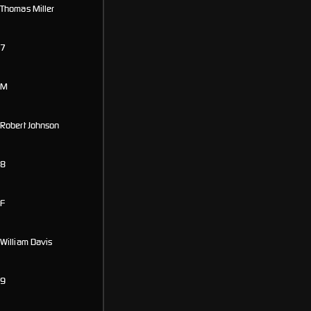
Thomas Miller
7
M
Robert Johnson
8
F
William Davis
9