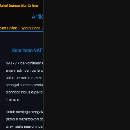
Lihat Semua Slot Online
Artikel Slot Online Terbaru
Slot Online
|
Sports Book
|
Beranda
Komitmen NAT777 terhadap Responsible Gambling
NAT777 berkomitmen untuk menyediakan lingkungan permainan yang
aman, adil, dan bertanggung jawab. Kami mendorong seluruh pengguna
untuk bermain secara sadar dan tidak menjadikan aktivitas taruhan
sebagai sumber pendapatan utama. Permainan slot online dan taruhan
olahraga harus diperlakukan sebagai bentuk hiburan, bukan kewajiban
finansial.
Untuk menjaga pengalaman bermain yang sehat, kami menyarankan
pemain menetapkan batas deposit, mengelola waktu bermain secara
bijak, serta menghindari keputusan emosional saat mengalami