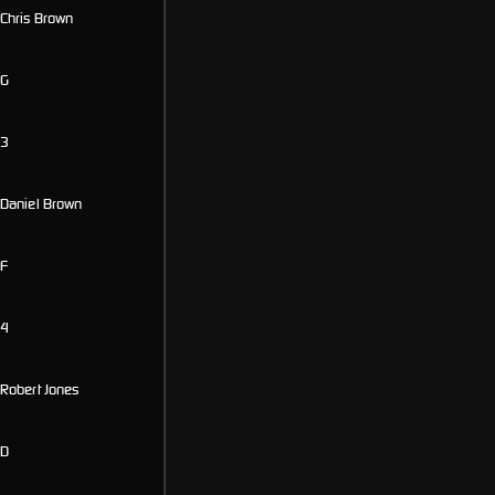
Chris Brown
G
3
Daniel Brown
F
4
Robert Jones
D