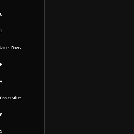
G
3
James Davis
F
4
Daniel Miller
F
5