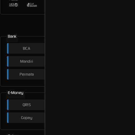
Metode Pembayaran
Bank
BCA
BNI
BRI
Mandiri
Cimb Niaga
Danamon
Permata
Panin
E-Money
QRIS
Dana
OVO
Gopay
LinkAja