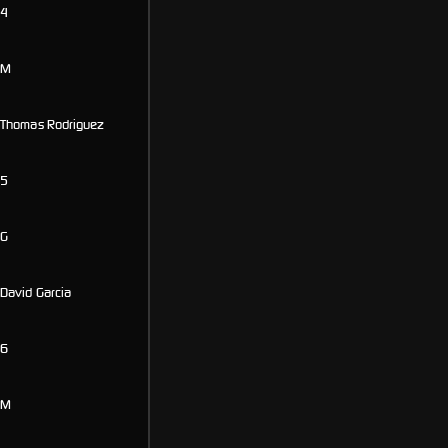
4
M
Thomas Rodriguez
5
G
David Garcia
6
M