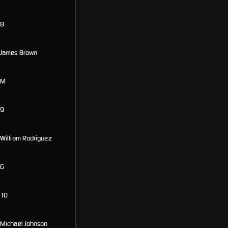
8
James Brown
M
9
William Rodriguez
G
10
Michael Johnson