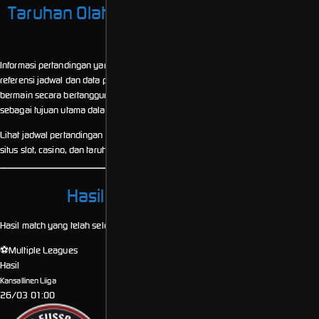
Taruhan Olahraga Secara Bertanggung
Jawab
Informasi pertandingan yang ditampilkan di halaman ini bertujuan sebagai
referensi jadwal dan data pertandingan. NAT777 mendorong pengguna untuk
bermain secara bertanggung jawab, memahami risiko, serta menjadikan hiburan
sebagai tujuan utama dalam mengikuti taruhan olahraga.
Lihat jadwal pertandingan lainnya di
Sports Book
atau kunjungi
NAT777
sebagai
situs slot, casino, dan taruhan bola online terpercaya.
Hasil Pertandingan Bola
Hasil match yang telah selesai.
⚽
Multiple Leagues
Hasil
Kansallinen Liiga
26/03 01:00