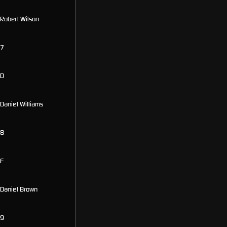
Robert Wilson
7
D
Daniel Williams
8
F
Daniel Brown
9