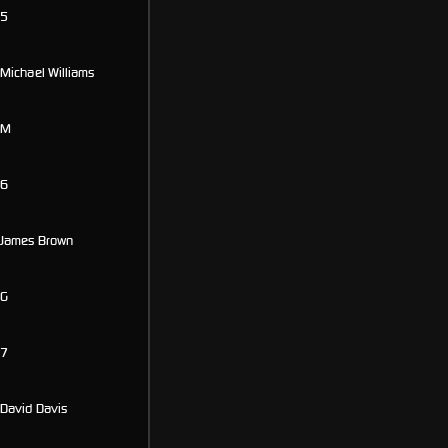
5
Michael Williams
M
6
James Brown
G
7
David Davis