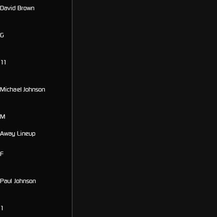
David Brown
G
11
Michael Johnson
M
Away Lineup
F
Paul Johnson
1