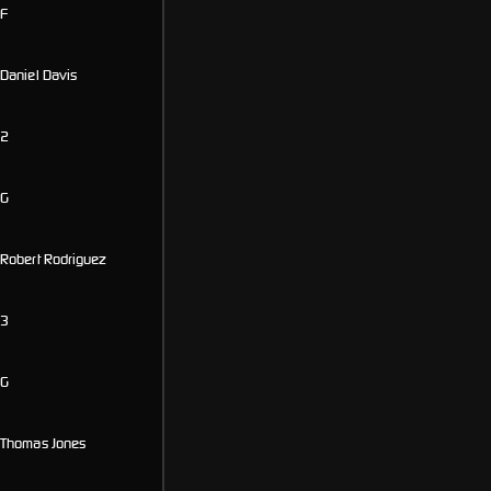
F
Daniel Davis
2
G
Robert Rodriguez
3
G
Thomas Jones