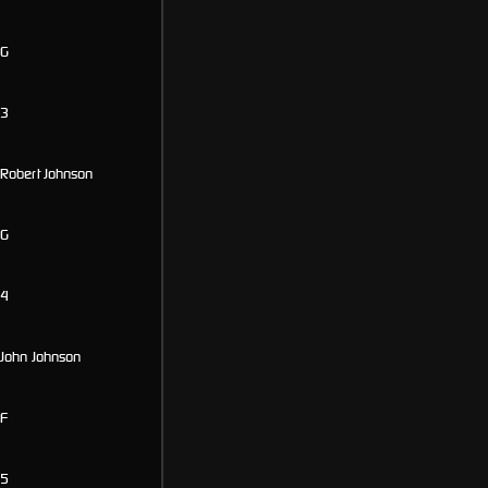
G
3
Robert Johnson
G
4
John Johnson
F
5