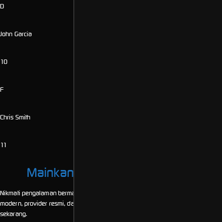
D
John Garcia
10
F
Chris Smith
11
Mainkan Slot Online Terpercaya
Nikmati pengalaman bermain slot online terbaik dengan sistem keamanan
modern, provider resmi, dan transaksi cepat. Pilih permainan favorit Anda
sekarang.