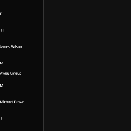
D
11
James Wilson
M
Away Lineup
M
Michael Brown
1