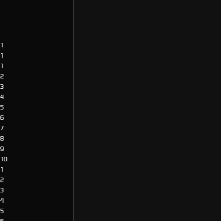
3-5-2
1
1
1
2
3
4
5
6
7
8
9
10
1
2
3
4
5