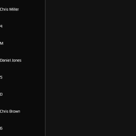
Chris Miller
4
M
Daniel Jones
5
D
Chris Brown
6