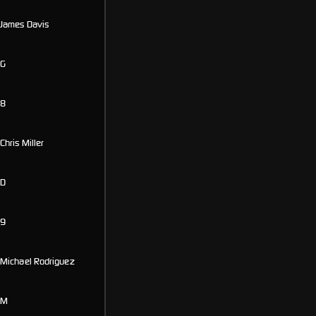
James Davis
G
8
Chris Miller
D
9
Michael Rodriguez
M