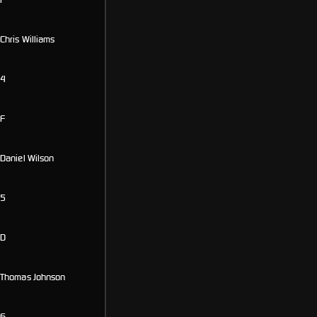
Chris Williams
4
F
Daniel Wilson
5
D
Thomas Johnson
6