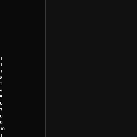
Home Team
4-2-3-1
Away Team
4-2-3-1
1
1
1
2
3
4
5
6
7
8
9
10
1