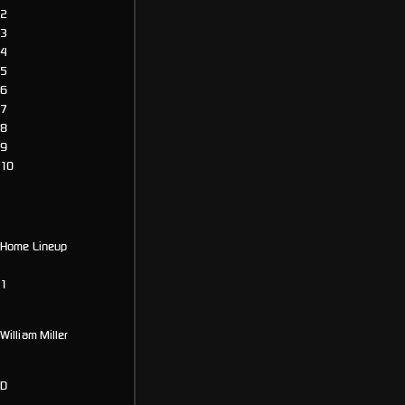
2
3
4
5
6
7
8
9
10
Starting Lineup
Home Lineup
1
William Miller
D