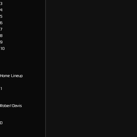
3
4
5
6
7
8
9
10
Starting Lineup
Home Lineup
1
Robert Davis
D