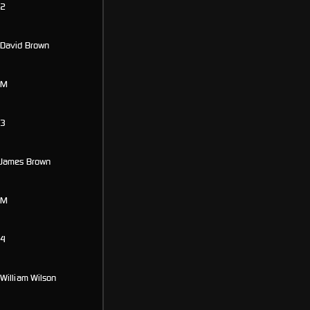
2
David Brown
M
3
James Brown
M
4
William Wilson