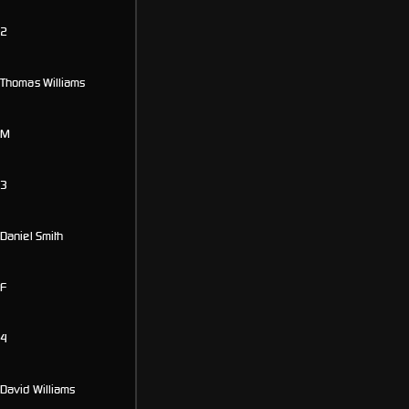
2
Thomas Williams
M
3
Daniel Smith
F
4
David Williams