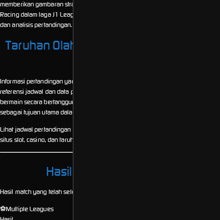
memberikan gambaran strategi yang digunakan oleh Deportivo Ayense dan FC
Racing dalam laga J1 League. Data lineup disajikan untuk keperluan informasi
dan analisis pertandingan.
Taruhan Olahraga Secara Bertanggung
Jawab
Informasi pertandingan yang ditampilkan di halaman ini bertujuan sebagai
referensi jadwal dan data pertandingan. NAT777 mendorong pengguna untuk
bermain secara bertanggung jawab, memahami risiko, serta menjadikan hiburan
sebagai tujuan utama dalam mengikuti taruhan olahraga.
Lihat jadwal pertandingan lainnya di
Sports Book
atau kunjungi
NAT777
sebagai
situs slot, casino, dan taruhan bola online terpercaya.
Hasil Pertandingan Bola
Hasil match yang telah selesai.
⚽
Multiple Leagues
Hasil