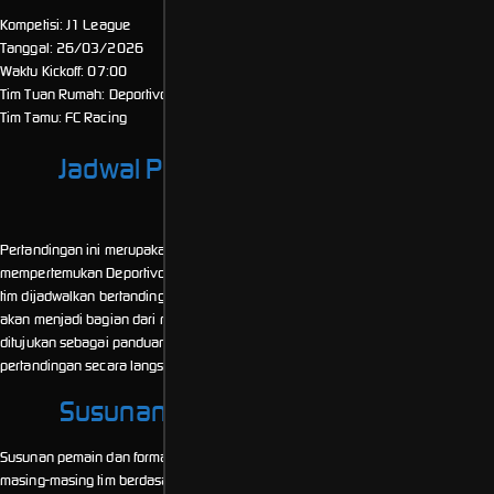
Kompetisi: J1 League
Tanggal: 26/03/2026
Waktu Kickoff: 07:00
Tim Tuan Rumah: Deportivo Ayense
Tim Tamu: FC Racing
Jadwal Pertandingan & Konteks
Kompetisi
Pertandingan ini merupakan bagian dari jadwal resmi J1 League yang
mempertemukan Deportivo Ayense dan FC Racing pada musim berjalan. Kedua
tim dijadwalkan bertanding sesuai kalender kompetisi dan hasil pertandingan ini
akan menjadi bagian dari rangkaian laga dalam J1 League. Informasi jadwal ini
ditujukan sebagai panduan bagi pengguna yang ingin mengikuti jalannya
pertandingan secara langsung.
Susunan Pemain & Formasi Tim
Susunan pemain dan formasi yang ditampilkan merupakan lineup awal dari
masing-masing tim berdasarkan data pertandingan. Informasi ini membantu