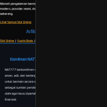
Nikmati pengalaman bermain slot online terbaik dengan sistem keamanan
modern, provider resmi, dan transaksi cepat. Pilih permainan favorit Anda
sekarang.
Lihat Semua Slot Online
Artikel Slot Online Terbaru
Slot Online
|
Sports Book
|
Beranda
Komitmen NAT777 terhadap Responsible Gambling
NAT777 berkomitmen untuk menyediakan lingkungan permainan yang
aman, adil, dan bertanggung jawab. Kami mendorong seluruh pengguna
untuk bermain secara sadar dan tidak menjadikan aktivitas taruhan
sebagai sumber pendapatan utama. Permainan slot online dan taruhan
olahraga harus diperlakukan sebagai bentuk hiburan, bukan kewajiban
finansial.