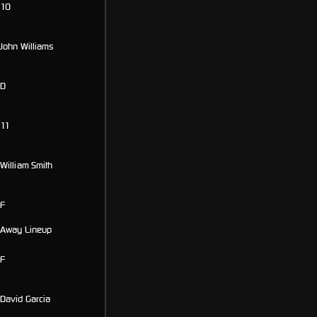
10
John Williams
D
11
William Smith
F
Away Lineup
F
David Garcia