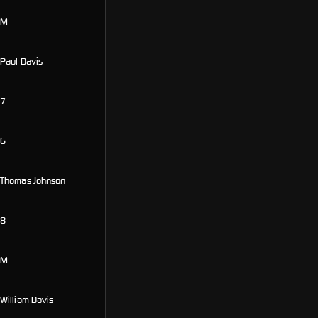
M
Paul Davis
7
G
Thomas Johnson
8
M
William Davis