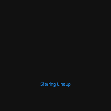
Starting Lineup