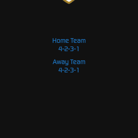
Home Team
4-2-3-1
Away Team
4-2-3-1