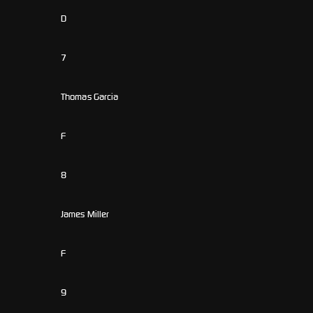
D
7
Thomas Garcia
F
8
James Miller
F
9