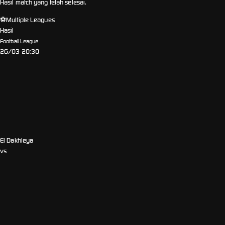
Hasil match yang telah selesai.
⚽
Multiple Leagues
Hasil
Football League
26/03 20:30
El Dakhleya
vs