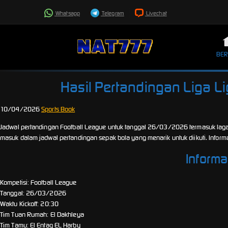
Whatsapp
Telegram
Livechat
BE
Hasil Pertandingan Liga L
10/04/2026
Sports Book
Jadwal pertandingan Football League untuk tanggal 26/03/2026 termasuk laga 
masuk dalam jadwal pertandingan sepak bola yang menarik untuk diikuti. Infor
Informa
Kompetisi: Football League
Tanggal: 26/03/2026
Waktu Kickoff: 20:30
Tim Tuan Rumah: El Dakhleya
Tim Tamu: El Entag EL Harby