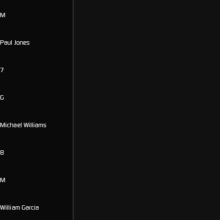
M
Paul Jones
7
G
Michael Williams
8
M
William Garcia