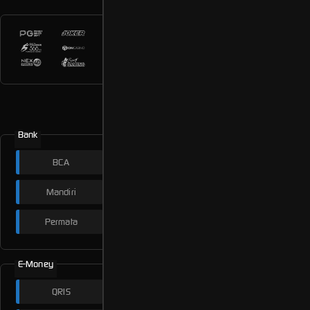
Metode Pembayaran
Bank
BCA
BNI
BRI
Mandiri
Cimb Niaga
Danamon
Permata
Panin
E-Money
QRIS
Dana
OVO