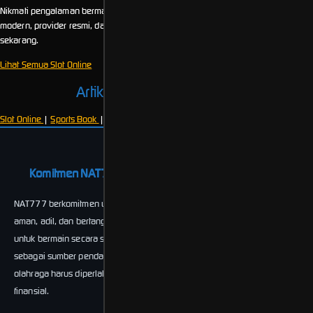
Nikmati pengalaman bermain slot online terbaik dengan sistem keamanan
modern, provider resmi, dan transaksi cepat. Pilih permainan favorit Anda
sekarang.
Lihat Semua Slot Online
Artikel Slot Online Terbaru
Slot Online
|
Sports Book
|
Beranda
Komitmen NAT777 terhadap Responsible Gambling
NAT777 berkomitmen untuk menyediakan lingkungan permainan yang
aman, adil, dan bertanggung jawab. Kami mendorong seluruh pengguna
untuk bermain secara sadar dan tidak menjadikan aktivitas taruhan
sebagai sumber pendapatan utama. Permainan slot online dan taruhan
olahraga harus diperlakukan sebagai bentuk hiburan, bukan kewajiban
finansial.