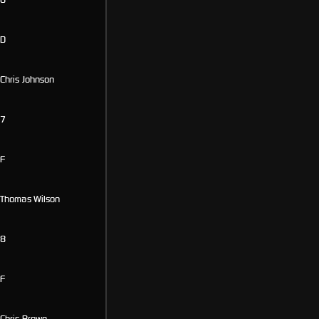
D
Chris Johnson
7
F
Thomas Wilson
8
F
Chris Brown