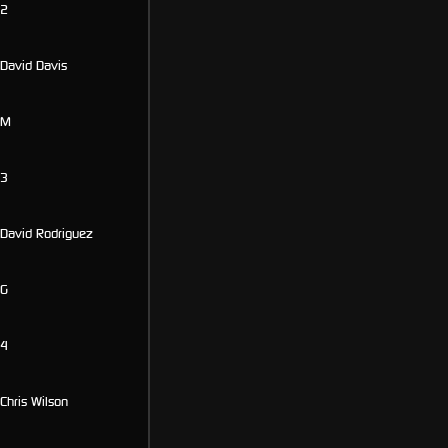
2
David Davis
M
3
David Rodriguez
G
4
Chris Wilson