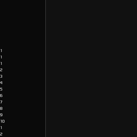
Home Team
3-4-3
Away Team
3-4-3
1
1
1
2
3
4
5
6
7
8
9
10
1
2