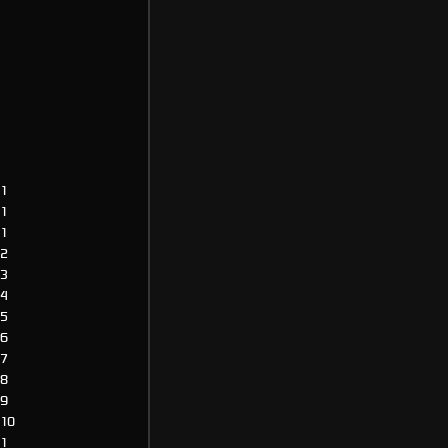
Home Team
3-4-3
Away Team
3-4-3
1
1
1
2
3
4
5
6
7
8
9
10
1