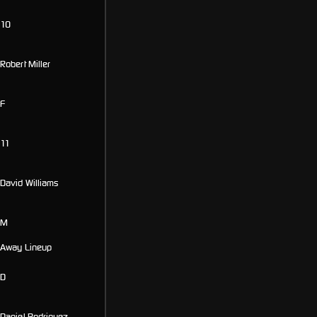
10
Robert Miller
F
11
David Williams
M
Away Lineup
D
Daniel Rodriguez