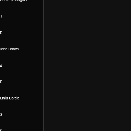
1
D
John Brown
2
D
Chris Garcia
3
D