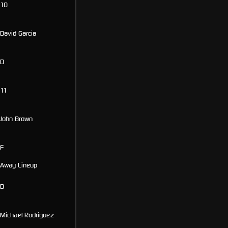
10
David Garcia
D
11
John Brown
F
Away Lineup
D
Michael Rodriguez