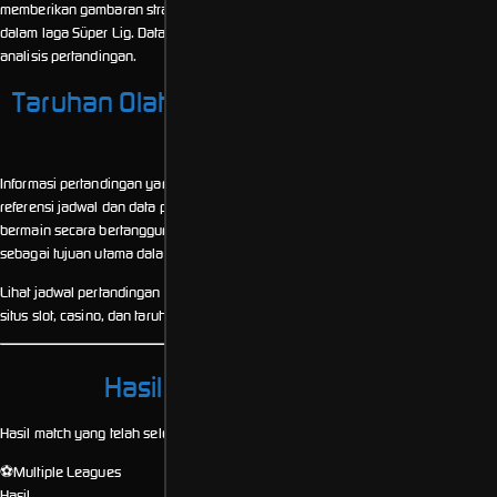
memberikan gambaran strategi yang digunakan oleh Proxy dan Asyut Petrol
dalam laga Süper Lig. Data lineup disajikan untuk keperluan informasi dan
analisis pertandingan.
Taruhan Olahraga Secara Bertanggung
Jawab
Informasi pertandingan yang ditampilkan di halaman ini bertujuan sebagai
referensi jadwal dan data pertandingan. NAT777 mendorong pengguna untuk
bermain secara bertanggung jawab, memahami risiko, serta menjadikan hiburan
sebagai tujuan utama dalam mengikuti taruhan olahraga.
Lihat jadwal pertandingan lainnya di
Sports Book
atau kunjungi
NAT777
sebagai
situs slot, casino, dan taruhan bola online terpercaya.
Hasil Pertandingan Bola
Hasil match yang telah selesai.
⚽
Multiple Leagues
Hasil