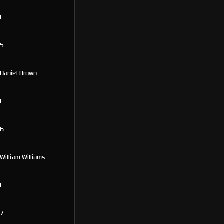
F
5
Daniel Brown
F
6
William Williams
F
7