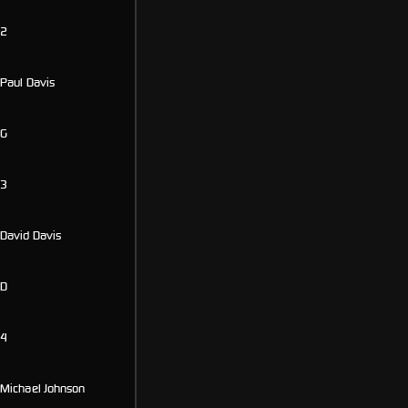
2
Paul Davis
G
3
David Davis
D
4
Michael Johnson