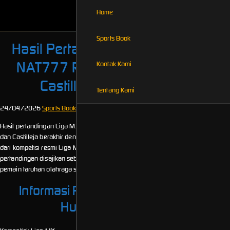
Home
Sports Book
Hasil Pertandingan Liga Liga MX
NAT777 Recreativo Huelva 0-0
Kontak Kami
Castilleja 24 April 2026
Tentang Kami
24/04/2026
Sports Book
Hasil pertandingan Liga MX tanggal 26/03/2026 antara Recreativo Huelva
dan Castilleja berakhir dengan skor 0-0. Pertandingan ini merupakan bagian
dari kompetisi resmi Liga MX dan telah selesai dimainkan. Informasi
pertandingan disajikan sebagai referensi bagi penggemar sepak bola dan
pemain taruhan olahraga secara bertanggung jawab.
Informasi Pertandingan Recreativo
Huelva vs Castilleja