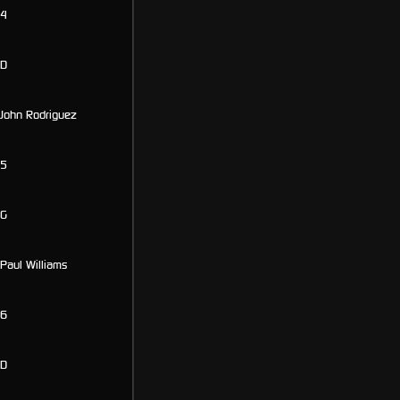
4
D
John Rodriguez
5
G
Paul Williams
6
D