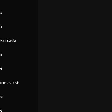
G
3
Paul Garcia
D
4
Thomas Davis
M
5