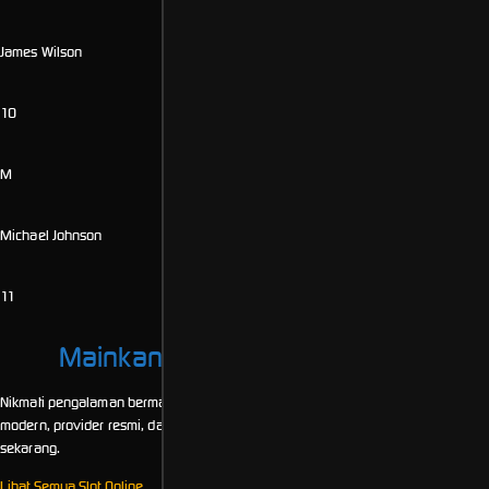
James Wilson
10
M
Michael Johnson
11
Mainkan Slot Online Terpercaya
Nikmati pengalaman bermain slot online terbaik dengan sistem keamanan
modern, provider resmi, dan transaksi cepat. Pilih permainan favorit Anda
sekarang.
Lihat Semua Slot Online