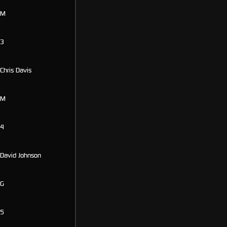
M
3
Chris Davis
M
4
David Johnson
G
5