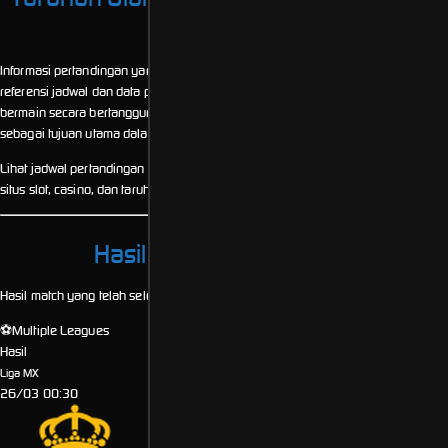
Jawab
Informasi pertandingan yang ditampilkan di halaman ini bertujuan sebagai
referensi jadwal dan data pertandingan. NAT777 mendorong pengguna untuk
bermain secara bertanggung jawab, memahami risiko, serta menjadikan hiburan
sebagai tujuan utama dalam mengikuti taruhan olahraga.
Lihat jadwal pertandingan lainnya di
Sports Book
atau kunjungi
NAT777
sebagai
situs slot, casino, dan taruhan bola online terpercaya.
Hasil Pertandingan Bola
Hasil match yang telah selesai.
⚽
Multiple Leagues
Hasil
Liga MX
26/03 00:30