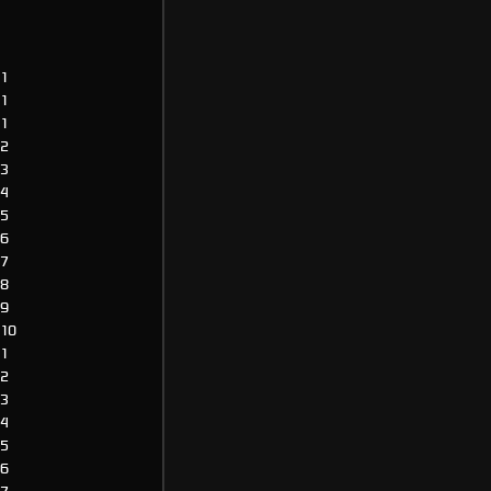
4-2-3-1
1
1
1
2
3
4
5
6
7
8
9
10
1
2
3
4
5
6