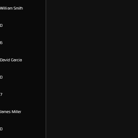
William Smith
D
6
David Garcia
D
7
James Miller
D