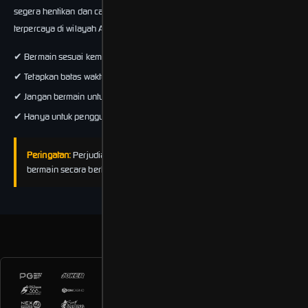
segera hentikan dan cari bantuan profesional dari lembaga dukungan
terpercaya di wilayah Anda.
✔ Bermain sesuai kemampuan finansial
✔ Tetapkan batas waktu & batas deposit
✔ Jangan bermain untuk mengejar kerugian
✔ Hanya untuk pengguna berusia 18+ tahun
Peringatan:
Perjudian memiliki risiko kecanduan. Pastikan Anda
bermain secara bertanggung jawab.
Penyedia Games