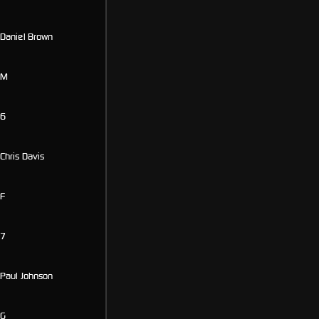
Daniel Brown
M
6
Chris Davis
F
7
Paul Johnson
G