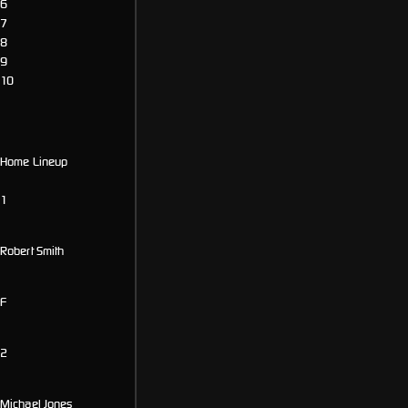
6
7
8
9
10
Starting Lineup
Home Lineup
1
Robert Smith
F
2
Michael Jones