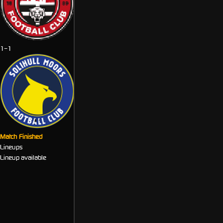
Truro City
1
–
1
Solihull Moors
Match Finished
Lineups
Lineup available
Home Team
4-2-3-1
Away Team