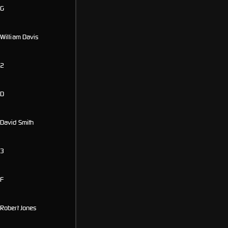
G
William Davis
2
D
David Smith
3
F
Robert Jones