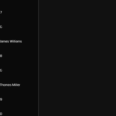
7
G
James Williams
8
G
Thomas Miller
9
D