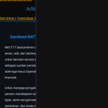
Artikel Slot Online Terbaru
Slot Online
|
Sports Book
|
Beranda
Komitmen NAT777 terhadap Responsible Gambling
NAT777 berkomitmen untuk menyediakan lingkungan permainan yang
aman, adil, dan bertanggung jawab. Kami mendorong seluruh pengguna
untuk bermain secara sadar dan tidak menjadikan aktivitas taruhan
sebagai sumber pendapatan utama. Permainan slot online dan taruhan
olahraga harus diperlakukan sebagai bentuk hiburan, bukan kewajiban
finansial.
Untuk menjaga pengalaman bermain yang sehat, kami menyarankan
pemain menetapkan batas deposit, mengelola waktu bermain secara
bijak, serta menghindari keputusan emosional saat mengalami
kekalahan. Jika Anda merasa kesulitan mengontrol aktivitas bermain,